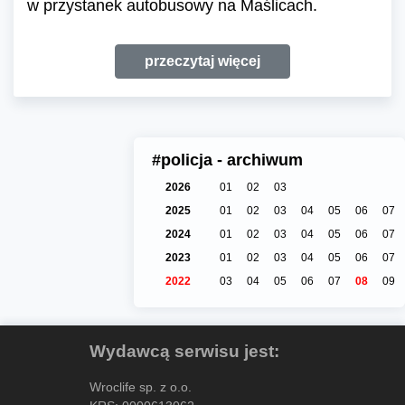
w przystanek autobusowy na Maślicach.
przeczytaj więcej
#policja - archiwum
2026
01
02
03
2025
01
02
03
04
05
06
07
2024
01
02
03
04
05
06
07
2023
01
02
03
04
05
06
07
2022
03
04
05
06
07
08
09
Wydawcą serwisu jest:
Wroclife sp. z o.o.