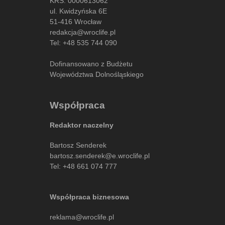
KRS: 0000613062
ul. Kwidzyńska 6E
51-416 Wrocław
redakcja@wroclife.pl
Tel:
+48 535 744 090
Dofinansowano z Budżetu
Województwa Dolnośląskiego
Współpraca
Redaktor naczelny
Bartosz Senderek
bartosz.senderek@e.wroclife.pl
Tel:
+48 661 074 777
Współpraca biznesowa
reklama@wroclife.pl