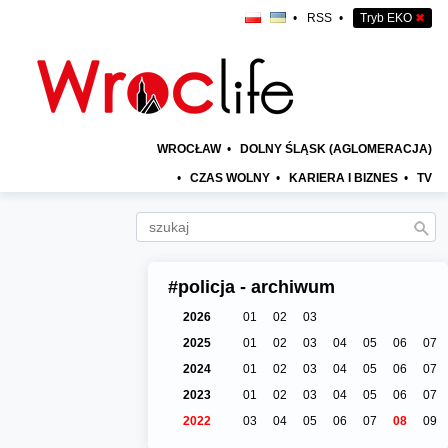
•
RSS
•
Tryb EKO
✖
WROCŁAW
•
DOLNY ŚLĄSK (AGLOMERACJA)
•
CZAS WOLNY
•
KARIERA I BIZNES
•
TV
#policja - archiwum
2026
01
02
03
2025
01
02
03
04
05
06
07
2024
01
02
03
04
05
06
07
2023
01
02
03
04
05
06
07
2022
03
04
05
06
07
08
09