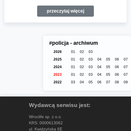
przeczytaj więcej
#policja - archiwum
2026
01
02
03
2025
01
02
03
04
05
06
07
2024
01
02
03
04
05
06
07
2023
01
02
03
04
05
06
07
2022
03
04
05
06
07
08
09
Wydawcą serwisu jest:
Wroclife sp. z o.o.
KRS: 0000613062
ul. Kwidzyńska 6E