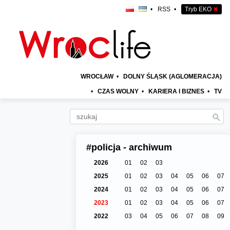
•
RSS
•
Tryb EKO
✖
WROCŁAW
•
DOLNY ŚLĄSK (AGLOMERACJA)
•
CZAS WOLNY
•
KARIERA I BIZNES
•
TV
#policja - archiwum
2026
01
02
03
2025
01
02
03
04
05
06
07
2024
01
02
03
04
05
06
07
2023
01
02
03
04
05
06
07
2022
03
04
05
06
07
08
09