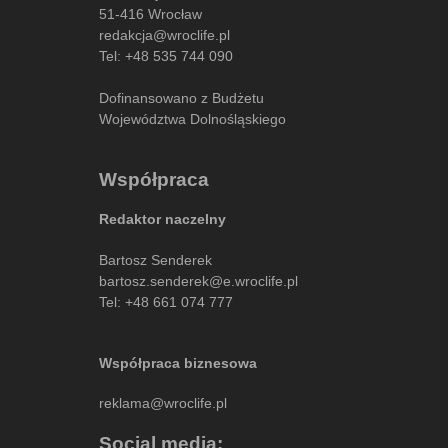
51-416 Wrocław
redakcja@wroclife.pl
Tel:
+48 535 744 090
Dofinansowano z Budżetu
Województwa Dolnośląskiego
Współpraca
Redaktor naczelny
Bartosz Senderek
bartosz.senderek@e.wroclife.pl
Tel:
+48 661 074 777
Współpraca biznesowa
reklama@wroclife.pl
Social media: