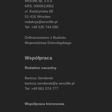
Wroclife sp. z o.o.
KRS: 0000613062
ul. Kwidzyńska 6E
51-416 Wrocław
redakcja@wroclife.pl
Tel:
+48 535 744 090
Dofinansowano z Budżetu
Województwa Dolnośląskiego
Współpraca
Redaktor naczelny
Bartosz Senderek
bartosz.senderek@e.wroclife.pl
Tel:
+48 661 074 777
Współpraca biznesowa