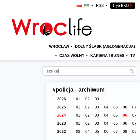
•
RSS
•
Tryb EKO
✖
WROCŁAW
•
DOLNY ŚLĄSK (AGLOMERACJA)
•
CZAS WOLNY
•
KARIERA I BIZNES
•
TV
#policja - archiwum
2026
01
02
03
2025
01
02
03
04
05
06
07
2024
01
02
03
04
05
06
07
2023
01
02
03
04
05
06
07
2022
03
04
05
06
07
08
09