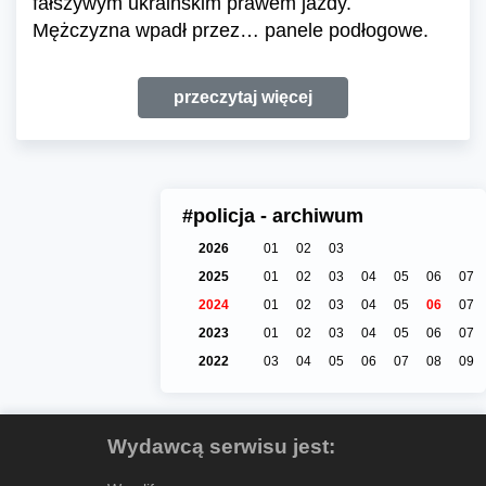
fałszywym ukraińskim prawem jazdy.
Mężczyzna wpadł przez… panele podłogowe.
przeczytaj więcej
#policja - archiwum
2026
01
02
03
2025
01
02
03
04
05
06
07
2024
01
02
03
04
05
06
07
2023
01
02
03
04
05
06
07
2022
03
04
05
06
07
08
09
Wydawcą serwisu jest: