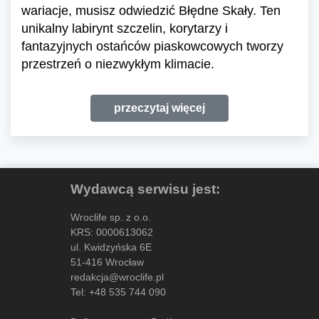
wariacje, musisz odwiedzić Błędne Skały. Ten
unikalny labirynt szczelin, korytarzy i
fantazyjnych ostańców piaskowcowych tworzy
przestrzeń o niezwykłym klimacie.
przeczytaj więcej
Wydawcą serwisu jest:
Wroclife sp. z o.o.
KRS: 0000613062
ul. Kwidzyńska 6E
51-416 Wrocław
redakcja@wroclife.pl
Tel:
+48 535 744 090