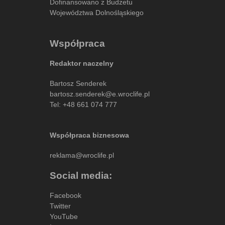
Dofinansowano z Budżetu
Województwa Dolnośląskiego
Współpraca
Redaktor naczelny
Bartosz Senderek
bartosz.senderek@e.wroclife.pl
Tel:
+48 661 074 777
Współpraca biznesowa
reklama@wroclife.pl
Social media:
Facebook
Twitter
YouTube