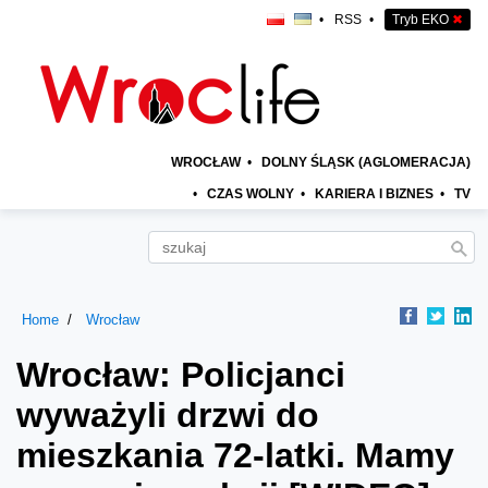
•
RSS
•
Tryb EKO
✖
WROCŁAW
•
DOLNY ŚLĄSK (AGLOMERACJA)
•
CZAS WOLNY
•
KARIERA I BIZNES
•
TV
Home
Wrocław
Wrocław: Policjanci
wyważyli drzwi do
mieszkania 72-latki. Mamy