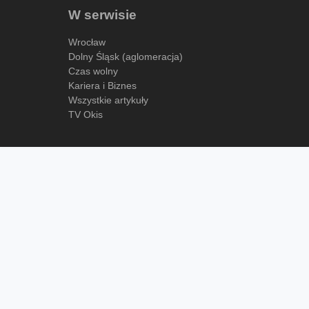
W serwisie
Wrocław
Dolny Śląsk (aglomeracja)
Czas wolny
Kariera i Biznes
Wszystkie artykuły
TV Okis