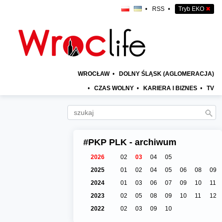
•
RSS
•
Tryb EKO
✖
WROCŁAW
•
DOLNY ŚLĄSK (AGLOMERACJA)
•
CZAS WOLNY
•
KARIERA I BIZNES
•
TV
#PKP PLK - archiwum
2026
02
03
04
05
2025
01
02
04
05
06
08
09
2024
01
03
06
07
09
10
11
2023
02
05
08
09
10
11
12
2022
02
03
09
10