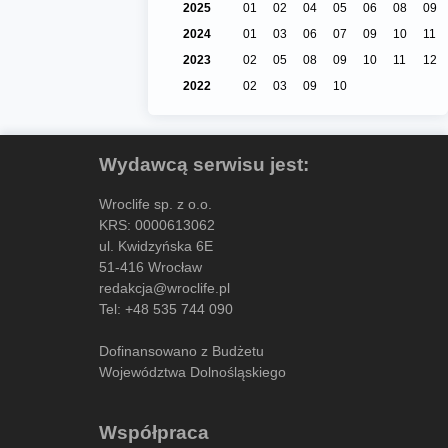
2025
01
02
04
05
06
08
09
2024
01
03
06
07
09
10
11
2023
02
05
08
09
10
11
12
2022
02
03
09
10
Wydawcą serwisu jest:
Wroclife sp. z o.o.
KRS: 0000613062
ul. Kwidzyńska 6E
51-416 Wrocław
redakcja@wroclife.pl
Tel:
+48 535 744 090
Dofinansowano z Budżetu
Województwa Dolnośląskiego
Współpraca