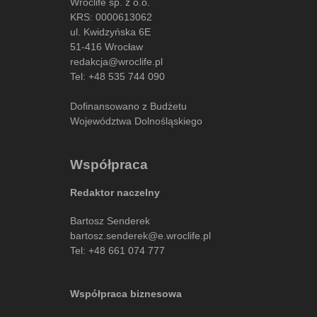
Wroclife sp. z o.o.
KRS: 0000613062
ul. Kwidzyńska 6E
51-416 Wrocław
redakcja@wroclife.pl
Tel:
+48 535 744 090
Dofinansowano z Budżetu
Województwa Dolnośląskiego
Współpraca
Redaktor naczelny
Bartosz Senderek
bartosz.senderek@e.wroclife.pl
Tel:
+48 661 074 777
Współpraca biznesowa