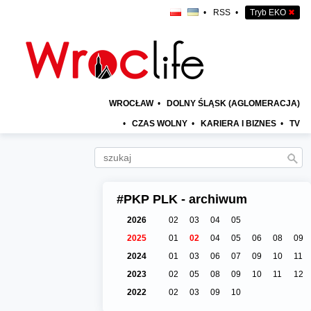
•
RSS
•
Tryb EKO
✖
WROCŁAW
•
DOLNY ŚLĄSK (AGLOMERACJA)
•
CZAS WOLNY
•
KARIERA I BIZNES
•
TV
#PKP PLK - archiwum
2026
02
03
04
05
2025
01
02
04
05
06
08
09
2024
01
03
06
07
09
10
11
2023
02
05
08
09
10
11
12
2022
02
03
09
10