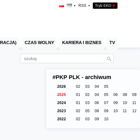
•
RSS
•
Tryb EKO
✖
RACJA)
CZAS WOLNY
KARIERA I BIZNES
TV
#PKP PLK - archiwum
2026
02
03
04
05
2025
01
02
04
05
06
08
09
2024
01
03
06
07
09
10
11
2023
02
05
08
09
10
11
12
2022
02
03
09
10