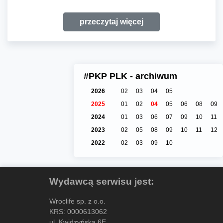
przeczytaj więcej
#PKP PLK - archiwum
2026
02
03
04
05
2025
01
02
04
05
06
08
09
2024
01
03
06
07
09
10
11
2023
02
05
08
09
10
11
12
2022
02
03
09
10
Wydawcą serwisu jest:
Wroclife sp. z o.o.
KRS: 0000613062
ul. Kwidzyńska 6E