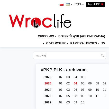
•
RSS
•
Tryb EKO
✖
WROCŁAW
•
DOLNY ŚLĄSK (AGLOMERACJA)
•
CZAS WOLNY
•
KARIERA I BIZNES
•
TV
#PKP PLK - archiwum
2026
02
03
04
05
2025
01
02
04
05
06
08
09
2024
01
03
06
07
09
10
11
2023
02
05
08
09
10
11
12
2022
02
03
09
10