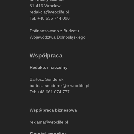
51-416 Wrocław
redakcja@wroclife.pl
Tel:
+48 535 744 090
Dofinansowano z Budżetu
Województwa Dolnośląskiego
Współpraca
Redaktor naczelny
Bartosz Senderek
bartosz.senderek@e.wroclife.pl
Tel:
+48 661 074 777
Współpraca biznesowa
reklama@wroclife.pl