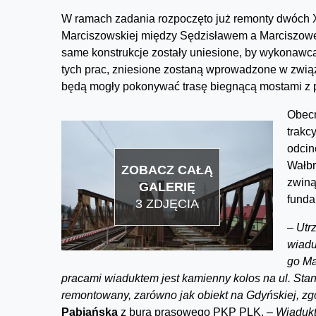
W ramach zadania rozpoczęto już remonty dwóch 
Marciszowskiej między Sędzisławem a Marciszowem.
same konstrukcje zostały uniesione, by wykonawc
tych prac, zniesione zostaną wprowadzone w związ
będą mogły pokonywać trasę biegnącą mostami z 
Obecn
trakc
odcin
Wałbr
ZOBACZ CAŁĄ
zwiną
GALERIĘ
funda
3 ZDJĘCIA
–
Utr
wiadu
go Ma
pracami wiaduktem jest kamienny kolos na ul. St
remontowany, zarówno jak obiekt na Gdyńskiej, zg
Pabiańska
z bura prasowego PKP PLK.
– Wiaduk