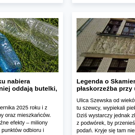
u nabiera
Legenda o Skamien
iej oddają butelki,
płaskorzeźba przy 
Ulica Szewska od wieków
ernika 2025 roku i z
tu szewcy, wypiekali pie
epy oraz mieszkańców.
Dziś wystarczy jednak z
ne efekty – miliony
z podwórek, by przenie
 punktów odbioru i
podań. Kryje się tam ni