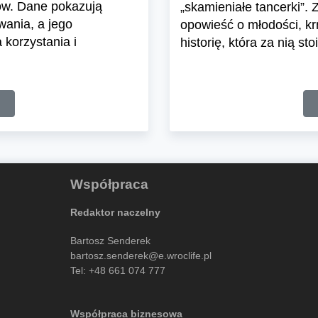
ów. Dane pokazują
„skamieniałe tancerki”. 
wania, a jego
opowieść o młodości, kr
korzystania i
historię, która za nią sto
Współpraca
Redaktor naczelny
Bartosz Senderek
bartosz.senderek@e.wroclife.pl
Tel:
+48 661 074 777
Współpraca biznesowa