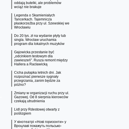
oddają butelki, ale problemów
wciąż nie brakuje
Legenda o Skamieniałych
Tancerkach. Tajemnicza
płaskorzeźba przy ul. Szewskiej we
Wrocławiu
Do 20 tys. zł na wydanie płyty lub
singla. Wrocław uruchamia
program dla lokalnych muzyków
Gajowicka przestanie być
„odcinkiem testowym dla
zawieszeń”. Rusza remont między
Hallera a Racławicką
Cicha pułapka letnich dni. Jak
rozpoznać pierwsze sygnały
przegrzania, zanim będzie za
późno?
Zmiany w organizacji ruchu przy ul.
Gazowej. Od 8 sierpnia kierowców
czekają utrudnienia
Lidl przy Rdestowej otwarty z
poślizgiem
У кінотеатрі «Нові горизонти» у
Вроцлаві покажуть польсько-