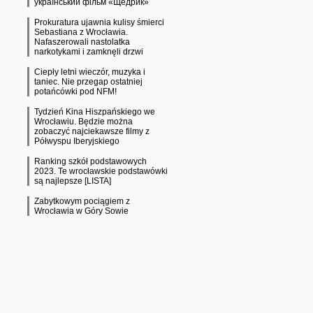
український фільм «Щедрик»
Prokuratura ujawnia kulisy śmierci
Sebastiana z Wrocławia.
Nafaszerowali nastolatka
narkotykami i zamknęli drzwi
Ciepły letni wieczór, muzyka i
taniec. Nie przegap ostatniej
potańcówki pod NFM!
Tydzień Kina Hiszpańskiego we
Wrocławiu. Będzie można
zobaczyć najciekawsze filmy z
Półwyspu Iberyjskiego
Ranking szkół podstawowych
2023. Te wrocławskie podstawówki
są najlepsze [LISTA]
Zabytkowym pociągiem z
Wrocławia w Góry Sowie