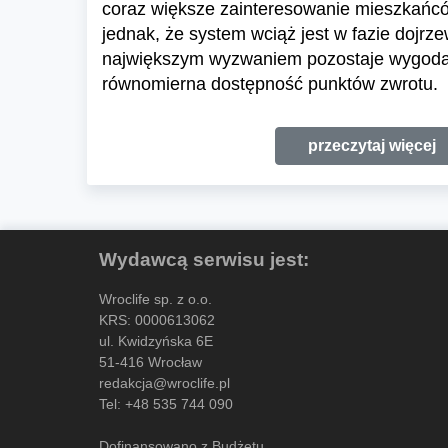
coraz większe zainteresowanie mieszkańc
jednak, że system wciąż jest w fazie dojrze
największym wyzwaniem pozostaje wygoda 
równomierna dostępność punktów zwrotu.
przeczytaj więcej
Wydawcą serwisu jest:
Wroclife sp. z o.o.
KRS: 0000613062
ul. Kwidzyńska 6E
51-416 Wrocław
redakcja@wroclife.pl
Tel:
+48 535 744 090
Dofinansowano z Budżetu