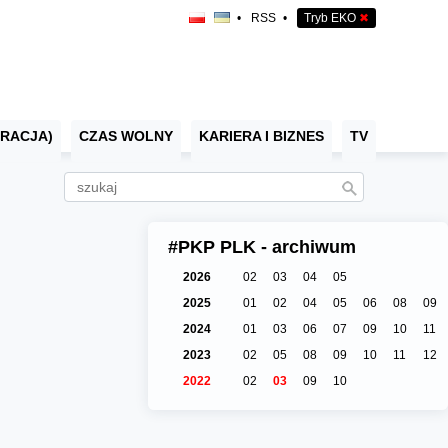
•
RSS
•
Tryb EKO
✖
RACJA)
CZAS WOLNY
KARIERA I BIZNES
TV
#PKP PLK - archiwum
2026
02
03
04
05
2025
01
02
04
05
06
08
09
2024
01
03
06
07
09
10
11
2023
02
05
08
09
10
11
12
2022
02
03
09
10