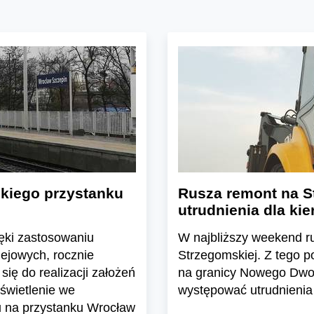
skiego przystanku
Rusza remont na S
utrudnienia dla 
ięki zastosowaniu
W najbliższy weekend ru
lejowych, rocznie
Strzegomskiej. Z tego po
się do realizacji założeń
na granicy Nowego Dwo
świetlenie we
występować utrudnienia
u na przystanku Wrocław