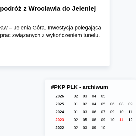
podróż z Wrocławia do Jeleniej
aw – Jelenia Góra. Inwestycja polegająca
o prac związanych z wykończeniem tunelu.
#PKP PLK - archiwum
2026
02
03
04
05
2025
01
02
04
05
06
08
09
2024
01
03
06
07
09
10
11
2023
02
05
08
09
10
11
12
2022
02
03
09
10