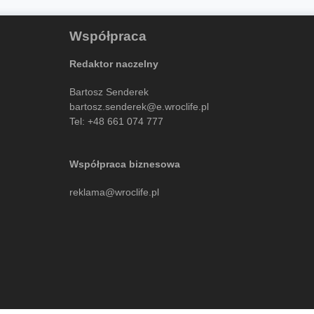
Współpraca
Redaktor naczelny
Bartosz Senderek
bartosz.senderek@e.wroclife.pl
Tel:
+48 661 074 777
Współpraca biznesowa
reklama@wroclife.pl