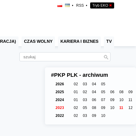
•
RSS
•
Tryb EKO
✖
RACJA)
CZAS WOLNY
KARIERA I BIZNES
TV
#PKP PLK - archiwum
2026
02
03
04
05
2025
01
02
04
05
06
08
09
2024
01
03
06
07
09
10
11
2023
02
05
08
09
10
11
12
2022
02
03
09
10