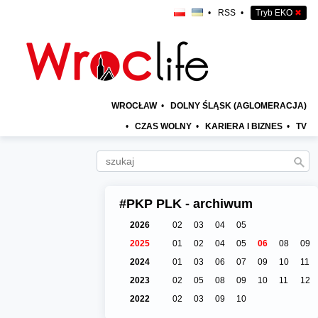
•
RSS
•
Tryb EKO
✖
WROCŁAW
•
DOLNY ŚLĄSK (AGLOMERACJA)
•
CZAS WOLNY
•
KARIERA I BIZNES
•
TV
#PKP PLK - archiwum
2026
02
03
04
05
2025
01
02
04
05
06
08
09
2024
01
03
06
07
09
10
11
2023
02
05
08
09
10
11
12
2022
02
03
09
10