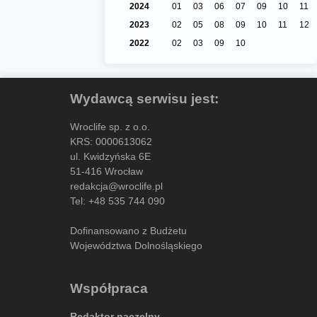
2024
01
03
06
07
09
10
11
2023
02
05
08
09
10
11
12
2022
02
03
09
10
Wydawcą serwisu jest:
Wroclife sp. z o.o.
KRS: 0000613062
ul. Kwidzyńska 6E
51-416 Wrocław
redakcja@wroclife.pl
Tel:
+48 535 744 090
Dofinansowano z Budżetu
Województwa Dolnośląskiego
Współpraca
Redaktor naczelny