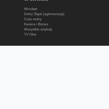
Wrocław
Dolny Śląsk (aglomeracja)
Czas wolny
Kariera i Biznes
Wszystkie artykuły
TV Okis