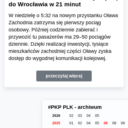
do Wrocławia w 21 minut
W niedzielę o 5:32 na nowym przystanku Oława
Zachodnia zatrzyma się pierwszy pociąg
osobowy. Później codziennie zabierać i
przywozić tu pasażerów ma 29–50 pociągów
dziennie. Dzięki realizacji inwestycji, tysiące
mieszkańców zachodniej części Oławy zyska
dostęp do wygodnej komunikacji kolejowej.
przeczytaj więcej
#PKP PLK - archiwum
2026
02
03
04
05
2025
01
02
04
05
06
08
09