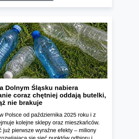
a Dolnym Śląsku nabiera
nie coraz chętniej oddają butelki,
ż nie brakuje
w Polsce od października 2025 roku i z
ejmuje kolejne sklepy oraz mieszkańców.
już pierwsze wyraźne efekty – miliony
zwijającą się sieć punktów odbioru i