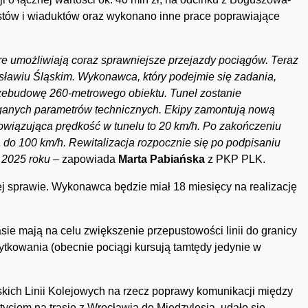
ów i wiaduktów oraz wykonano inne prace poprawiające
óre umożliwiają coraz sprawniejsze przejazdy pociągów. Teraz
sławiu Śląskim. Wykonawca, który podejmie się zadania,
zebudowę 260-metrowego obiektu. Tunel zostanie
anych parametrów technicznych. Ekipy zamontują nową
owiązująca prędkość w tunelu to 20 km/h. Po zakończeniu
 do 100 km/h. Rewitalizacja rozpocznie się po podpisaniu
 2025 roku –
zapowiada
Marta Pabiańska
z PKP PLK.
ej sprawie. Wykonawca będzie miał 18 miesięcy na realizację
asie mają na celu zwiększenie przepustowości linii do granicy
ytkowania (obecnie pociągi kursują tamtędy jedynie w
lskich Linii Kolejowych na rzecz poprawy komunikacji między
ycjom na trasie z Wrocławia do Międzylesia, udało się