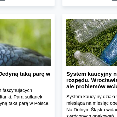
Jedyną taką parę w
System kaucyjny n
rozpędu. Wrocławia
ale problemów wcią
h fascynujących
System kaucyjny działa 
tanki. Para sułtanek
miesiąca na miesiąc ob
yną taką parą w Polsce.
Na Dolnym Śląsku widać 
zwróconych opakowań, ro