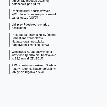
taniec. Nie przegap ostatniej
potańcówki pod NFM!
Ranking szkół podstawowych
2023. Te wrocławskie podstawówki
są najlepsze [LISTA]
Lidl przy Rdestowej otwarty z
poślizgiem
Prokuratura ujawnia kulisy śmierci
Sebastiana z Wrocławia.
Nafaszerowali nastolatka
narkotykami i zamknęli drzwi
Wrocławski Aquapark wymienił
wszystkie zjeżdżalnie. Kosztowało
to 12,5 mln zł [ZDJĘCIA]
Z Wrocławia na weekend: Śladami
natury i legend. Spacer po skalnym
labiryncie Błędnych Skał