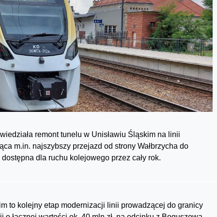
wiedziała remont tunelu w Unisławiu Śląskim na linii
ca m.in. najszybszy przejazd od strony Wałbrzycha do
 dostępna dla ruchu kolejowego przez cały rok.
to kolejny etap modernizacji linii prowadzącej do granicy
i o łącznej wartości ok. 40 mln zł, na odcinku z Boguszowa-