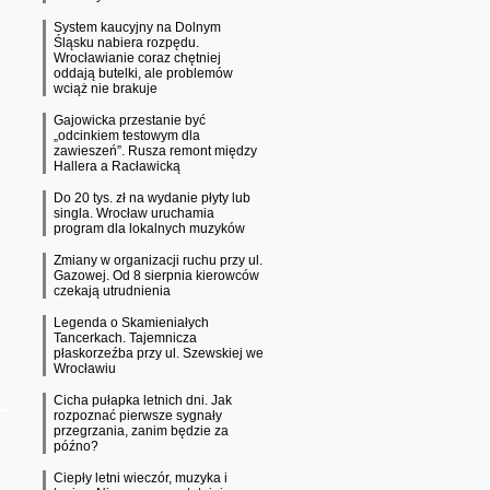
System kaucyjny na Dolnym
Śląsku nabiera rozpędu.
Wrocławianie coraz chętniej
oddają butelki, ale problemów
wciąż nie brakuje
Gajowicka przestanie być
„odcinkiem testowym dla
zawieszeń”. Rusza remont między
Hallera a Racławicką
Do 20 tys. zł na wydanie płyty lub
singla. Wrocław uruchamia
program dla lokalnych muzyków
Zmiany w organizacji ruchu przy ul.
Gazowej. Od 8 sierpnia kierowców
czekają utrudnienia
Legenda o Skamieniałych
Tancerkach. Tajemnicza
płaskorzeźba przy ul. Szewskiej we
Wrocławiu
Cicha pułapka letnich dni. Jak
rozpoznać pierwsze sygnały
przegrzania, zanim będzie za
późno?
Ciepły letni wieczór, muzyka i