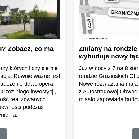
u? Zobacz, co ma
Zmiany na rondzie 
wybuduje nowy łąc
zy których liczy się nie
Już w nocy z 7 na 8 sier
zacja. Równie ważne jest
rondzie Gruzińskich Ofi
iadczenie dewelopera,
Nowe rozwiązania mają 
przez niego inwestycji,
z Autostradowej Obwodn
ość realizowanych
miasto zapowiada budowę
 pewności podczas
nienia.