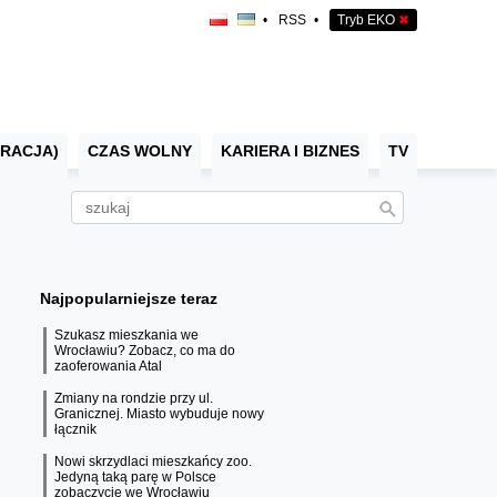
•
RSS
•
Tryb EKO
✖
RACJA)
CZAS WOLNY
KARIERA I BIZNES
TV
Najpopularniejsze teraz
Szukasz mieszkania we
Wrocławiu? Zobacz, co ma do
zaoferowania Atal
Zmiany na rondzie przy ul.
Granicznej. Miasto wybuduje nowy
łącznik
Nowi skrzydlaci mieszkańcy zoo.
Jedyną taką parę w Polsce
zobaczycie we Wrocławiu