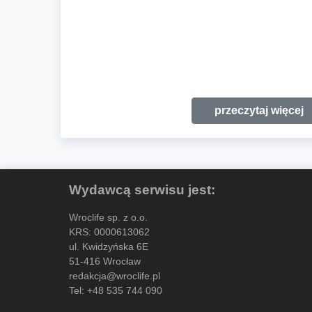
przeczytaj więcej
Wydawcą serwisu jest:
Wroclife sp. z o.o.
KRS: 0000613062
ul. Kwidzyńska 6E
51-416 Wrocław
redakcja@wroclife.pl
Tel:
+48 535 744 090