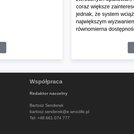
coraz większe zaintere
jednak, że system wciąż 
największym wyzwaniem 
równomierna dostępnoś
Współpraca
Redaktor naczelny
Bartosz Senderek
bartosz.senderek@e.wroclife.pl
Tel:
+48 661 074 777