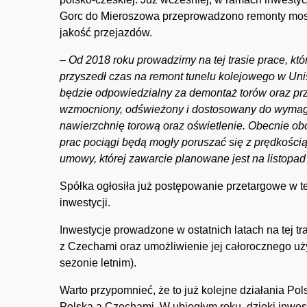
Gorc do Mieroszowa przeprowadzono remonty most
jakość przejazdów.
–
Od 2018 roku prowadzimy na tej trasie prace, kt
przyszedł czas na remont tunelu kolejowego w Uni
będzie odpowiedzialny za demontaż torów oraz pr
wzmocniony, odświeżony i dostosowany do wymag
nawierzchnię torową oraz oświetlenie. Obecnie ob
prac pociągi będą mogły poruszać się z prędkością
umowy, której zawarcie planowane jest na listopad
Spółka ogłosiła już postępowanie przetargowe w t
inwestycji.
Inwestycje prowadzone w ostatnich latach na tej tr
z Czechami oraz umożliwienie jej całorocznego uż
sezonie letnim).
Warto przypomnieć, że to już kolejne działania Po
Polską a Czechami. W ubiegłym roku, dzięki inwest