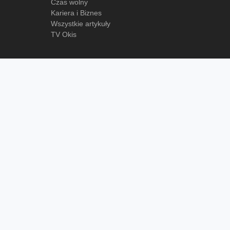
Czas wolny
Kariera i Biznes
Wszystkie artykuły
TV Okis