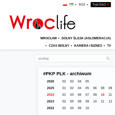
•
RSS
•
Tryb EKO
✖
WROCŁAW
•
DOLNY ŚLĄSK (AGLOMERACJA)
•
CZAS WOLNY
•
KARIERA I BIZNES
•
TV
#PKP PLK - archiwum
2026
02
03
04
05
2025
01
02
04
05
06
08
09
2024
01
03
06
07
09
10
11
2023
02
05
08
09
10
11
12
2022
02
03
09
10