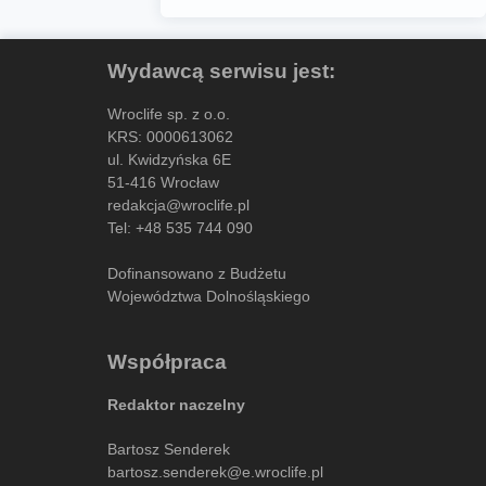
Wydawcą serwisu jest:
Wroclife sp. z o.o.
KRS: 0000613062
ul. Kwidzyńska 6E
51-416 Wrocław
redakcja@wroclife.pl
Tel:
+48 535 744 090
Dofinansowano z Budżetu
Województwa Dolnośląskiego
Współpraca
Redaktor naczelny
Bartosz Senderek
bartosz.senderek@e.wroclife.pl