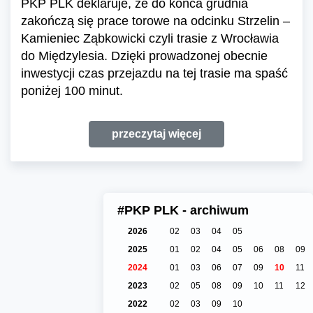
PKP PLK deklaruje, że do końca grudnia
zakończą się prace torowe na odcinku Strzelin –
Kamieniec Ząbkowicki czyli trasie z Wrocławia
do Międzylesia. Dzięki prowadzonej obecnie
inwestycji czas przejazdu na tej trasie ma spaść
poniżej 100 minut.
przeczytaj więcej
#PKP PLK - archiwum
2026
02
03
04
05
2025
01
02
04
05
06
08
09
2024
01
03
06
07
09
10
11
2023
02
05
08
09
10
11
12
2022
02
03
09
10