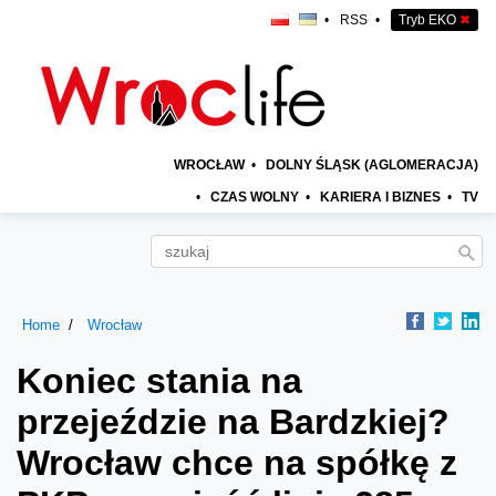
•
RSS
•
Tryb EKO
✖
WROCŁAW
•
DOLNY ŚLĄSK (AGLOMERACJA)
•
CZAS WOLNY
•
KARIERA I BIZNES
•
TV
Home
Wrocław
Koniec stania na
przejeździe na Bardzkiej?
Wrocław chce na spółkę z