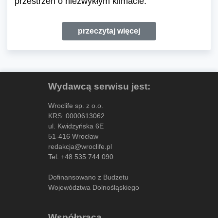
przestrzeń o niezwykłym klimacie.
przeczytaj więcej
Wydawcą serwisu jest:
Wroclife sp. z o.o.
KRS: 0000613062
ul. Kwidzyńska 6E
51-416 Wrocław
redakcja@wroclife.pl
Tel:
+48 535 744 090
Dofinansowano z Budżetu
Województwa Dolnośląskiego
Współpraca