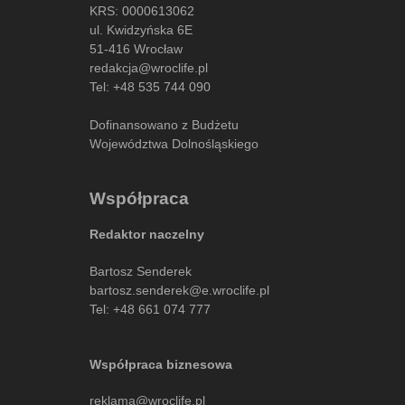
KRS: 0000613062
ul. Kwidzyńska 6E
51-416 Wrocław
redakcja@wroclife.pl
Tel:
+48 535 744 090
Dofinansowano z Budżetu
Województwa Dolnośląskiego
Współpraca
Redaktor naczelny
Bartosz Senderek
bartosz.senderek@e.wroclife.pl
Tel:
+48 661 074 777
Współpraca biznesowa
reklama@wroclife.pl