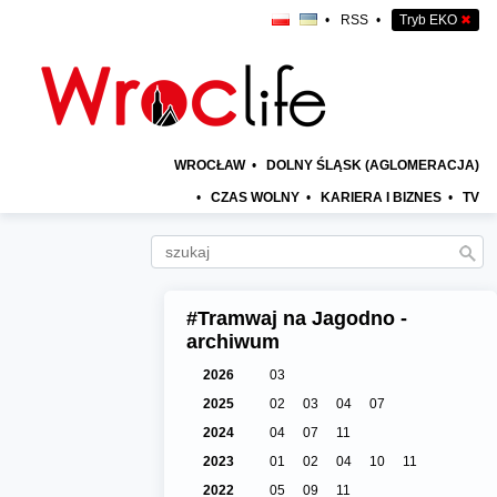
•
RSS
•
Tryb EKO
✖
WROCŁAW
•
DOLNY ŚLĄSK (AGLOMERACJA)
•
CZAS WOLNY
•
KARIERA I BIZNES
•
TV
#Tramwaj na Jagodno -
archiwum
2026
03
2025
02
03
04
07
2024
04
07
11
2023
01
02
04
10
11
2022
05
09
11