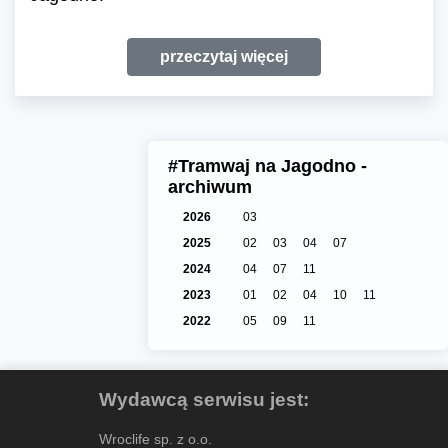
przeczytaj więcej
#Tramwaj na Jagodno -
archiwum
2026
03
2025
02
03
04
07
2024
04
07
11
2023
01
02
04
10
11
2022
05
09
11
Wydawcą serwisu jest:
Wroclife sp. z o.o.