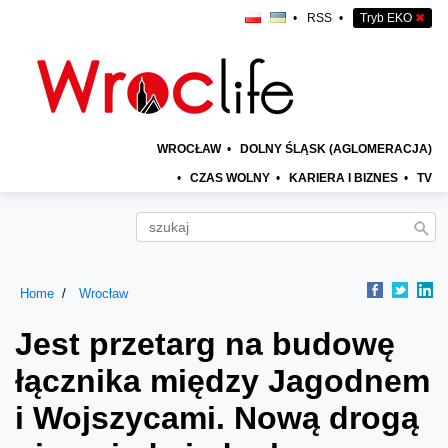
•
RSS
•
Tryb EKO
✖
WROCŁAW
•
DOLNY ŚLĄSK (AGLOMERACJA)
•
CZAS WOLNY
•
KARIERA I BIZNES
•
TV
Home
Wrocław
Jest przetarg na budowę
łącznika między Jagodnem
i Wojszycami. Nową drogą