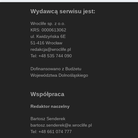
Wydawcą serwisu jest:
Wroclife sp. z o.o.
KRS: 0000613062
ul. Kwidzyńska 6E
51-416 Wrocław
redakcja@wroclife.pl
Tel:
+48 535 744 090
Dofinansowano z Budżetu
Województwa Dolnośląskiego
Współpraca
Redaktor naczelny
Bartosz Senderek
bartosz.senderek@e.wroclife.pl
Tel:
+48 661 074 777