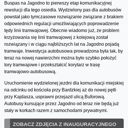
Buspas na Jagodno to pierwszy etap komunikacyjnej
rewolucji dla tego osiedla. Wydzielony pas dla autobusów
powstał jako tymczasowe rozwiązanie związane z brakiem
odpowiednich regulacji umożliwiających poprowadzenie
tędy linii tramwajowej. Obecnie wiadomo już, że problem
krzyżowania się linii tramwajowej z kolejową został
rozwiązany i w ciągu najbliższych lat na Jagodno pojadą
tramwaje. Inwestycja autobusowa prowadzona była tak, by
teraz na nowej nawierzchni można było szybko położyć
tory tramwajowe i przekształcić korytarz w trasę
tramwajowo-autobusową.
Uruchomienie wydzielonej jezdni dla komunikacji miejskiej
na odcinku od kościoła przy Bardzkiej aż do nowej pętli
przy Kajdasza, usprawni przejazd ulicą Buforową.
Autobusy kursujące przez Jagodno od teraz nie będą już
stały w korkach razem z samochodami prywatnymi.
ZOBACZ ZDJĘCIA Z INAUGURACYJNEGO