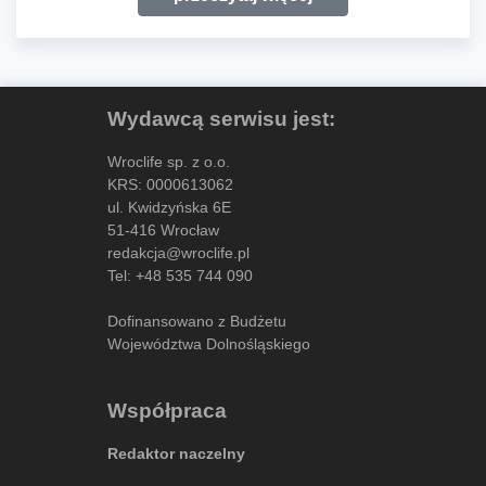
Wydawcą serwisu jest:
Wroclife sp. z o.o.
KRS: 0000613062
ul. Kwidzyńska 6E
51-416 Wrocław
redakcja@wroclife.pl
Tel:
+48 535 744 090
Dofinansowano z Budżetu
Województwa Dolnośląskiego
Współpraca
Redaktor naczelny