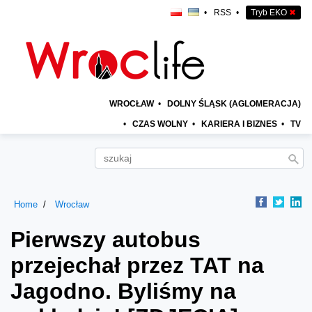
•
RSS
•
Tryb EKO
✖
WROCŁAW
•
DOLNY ŚLĄSK (AGLOMERACJA)
•
CZAS WOLNY
•
KARIERA I BIZNES
•
TV
Home
Wrocław
Pierwszy autobus
przejechał przez TAT na
Jagodno. Byliśmy na