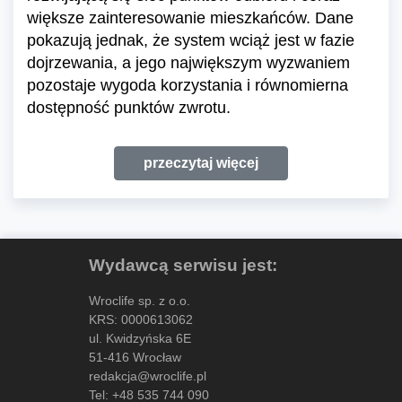
większe zainteresowanie mieszkańców. Dane
pokazują jednak, że system wciąż jest w fazie
dojrzewania, a jego największym wyzwaniem
pozostaje wygoda korzystania i równomierna
dostępność punktów zwrotu.
przeczytaj więcej
Wydawcą serwisu jest:
Wroclife sp. z o.o.
KRS: 0000613062
ul. Kwidzyńska 6E
51-416 Wrocław
redakcja@wroclife.pl
Tel:
+48 535 744 090