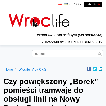
•
RSS
•
Tryb EKO
✖
WROCŁAW
•
DOLNY ŚLĄSK (AGLOMERACJA)
•
CZAS WOLNY
•
KARIERA I BIZNES
•
TV
Home
WroclifeTV by OKiS
Czy powiększony „Borek”
pomieści tramwaje do
obsługi linii na Nowy