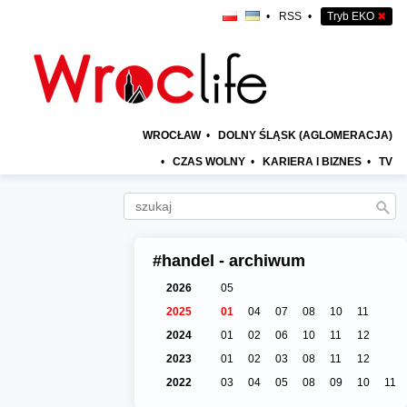
•
RSS
•
Tryb EKO
✖
WROCŁAW
•
DOLNY ŚLĄSK (AGLOMERACJA)
•
CZAS WOLNY
•
KARIERA I BIZNES
•
TV
#handel - archiwum
2026
05
2025
01
04
07
08
10
11
2024
01
02
06
10
11
12
2023
01
02
03
08
11
12
2022
03
04
05
08
09
10
11