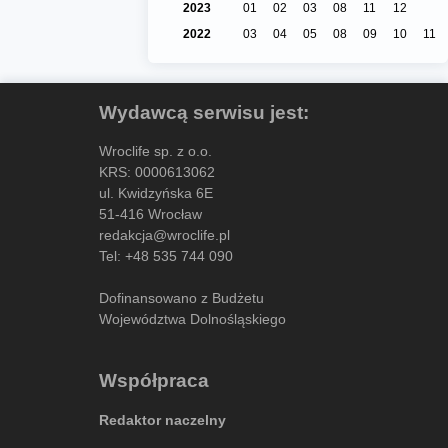
2023
01
02
03
08
11
12
2022
03
04
05
08
09
10
11
Wydawcą serwisu jest:
Wroclife sp. z o.o.
KRS: 0000613062
ul. Kwidzyńska 6E
51-416 Wrocław
redakcja@wroclife.pl
Tel:
+48 535 744 090
Dofinansowano z Budżetu
Województwa Dolnośląskiego
Współpraca
Redaktor naczelny