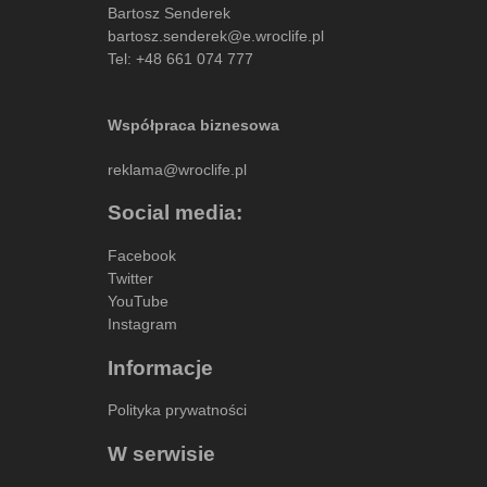
Bartosz Senderek
bartosz.senderek@e.wroclife.pl
Tel:
+48 661 074 777
Współpraca biznesowa
reklama@wroclife.pl
Social media:
Facebook
Twitter
YouTube
Instagram
Informacje
Polityka prywatności
W serwisie