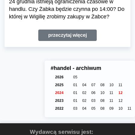
24 grudnia istnieją ograniczenia czasowe w
handlu. Czy Żabka będzie czynna po 14:00? Do
której w Wigilię zrobimy zakupy w Żabce?
przeczytaj więcej
#handel - archiwum
2026
05
2025
01
04
07
08
10
11
2024
01
02
06
10
11
12
2023
01
02
03
08
11
12
2022
03
04
05
08
09
10
11
Wydawcą serwisu jest: