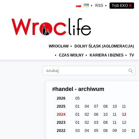
•
RSS
•
Tryb EKO
✖
WROCŁAW
•
DOLNY ŚLĄSK (AGLOMERACJA)
•
CZAS WOLNY
•
KARIERA I BIZNES
•
TV
#handel - archiwum
2026
05
2025
01
04
07
08
10
11
2024
01
02
06
10
11
12
2023
01
02
03
08
11
12
2022
03
04
05
08
09
10
11