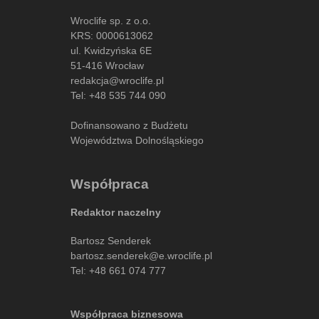
Wroclife sp. z o.o.
KRS: 0000613062
ul. Kwidzyńska 6E
51-416 Wrocław
redakcja@wroclife.pl
Tel:
+48 535 744 090
Dofinansowano z Budżetu
Województwa Dolnośląskiego
Współpraca
Redaktor naczelny
Bartosz Senderek
bartosz.senderek@e.wroclife.pl
Tel:
+48 661 074 777
Współpraca biznesowa