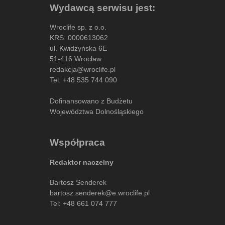
Wydawcą serwisu jest:
Wroclife sp. z o.o.
KRS: 0000613062
ul. Kwidzyńska 6E
51-416 Wrocław
redakcja@wroclife.pl
Tel:
+48 535 744 090
Dofinansowano z Budżetu
Województwa Dolnośląskiego
Współpraca
Redaktor naczelny
Bartosz Senderek
bartosz.senderek@e.wroclife.pl
Tel:
+48 661 074 777