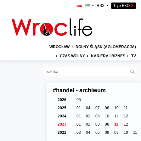
•
RSS
•
Tryb EKO
✖
WROCŁAW
•
DOLNY ŚLĄSK (AGLOMERACJA)
•
CZAS WOLNY
•
KARIERA I BIZNES
•
TV
#handel - archiwum
2026
05
2025
01
04
07
08
10
11
2024
01
02
06
10
11
12
2023
01
02
03
08
11
12
2022
03
04
05
08
09
10
11