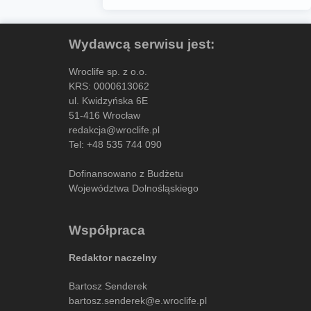
Wydawcą serwisu jest:
Wroclife sp. z o.o.
KRS: 0000613062
ul. Kwidzyńska 6E
51-416 Wrocław
redakcja@wroclife.pl
Tel:
+48 535 744 090
Dofinansowano z Budżetu
Województwa Dolnośląskiego
Współpraca
Redaktor naczelny
Bartosz Senderek
bartosz.senderek@e.wroclife.pl