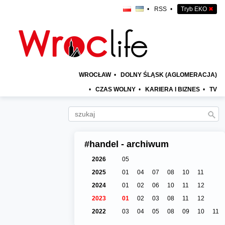
•
RSS
•
Tryb EKO
✖
WROCŁAW
•
DOLNY ŚLĄSK (AGLOMERACJA)
•
CZAS WOLNY
•
KARIERA I BIZNES
•
TV
#handel - archiwum
2026
05
2025
01
04
07
08
10
11
2024
01
02
06
10
11
12
2023
01
02
03
08
11
12
2022
03
04
05
08
09
10
11