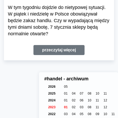
W tym tygodniu dojdzie do nietypowej sytuacji.
W piątek i niedzielę w Polsce obowiązywał
będzie zakaz handlu. Czy w wypadającą między
tymi dniami sobotę, 7 stycznia sklepy będą
normalnie otwarte?
przeczytaj więcej
#handel - archiwum
2026
05
2025
01
04
07
08
10
11
2024
01
02
06
10
11
12
2023
01
02
03
08
11
12
2022
03
04
05
08
09
10
11