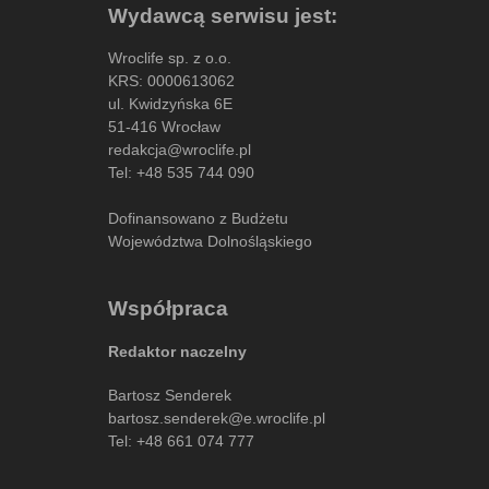
Wydawcą serwisu jest:
Wroclife sp. z o.o.
KRS: 0000613062
ul. Kwidzyńska 6E
51-416 Wrocław
redakcja@wroclife.pl
Tel:
+48 535 744 090
Dofinansowano z Budżetu
Województwa Dolnośląskiego
Współpraca
Redaktor naczelny
Bartosz Senderek
bartosz.senderek@e.wroclife.pl
Tel:
+48 661 074 777