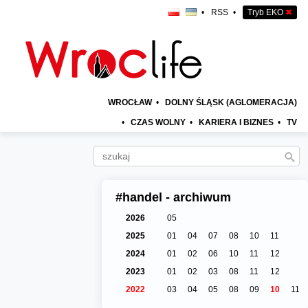
•
RSS
•
Tryb EKO
✖
WROCŁAW
•
DOLNY ŚLĄSK (AGLOMERACJA)
•
CZAS WOLNY
•
KARIERA I BIZNES
•
TV
#handel - archiwum
2026
05
2025
01
04
07
08
10
11
2024
01
02
06
10
11
12
2023
01
02
03
08
11
12
2022
03
04
05
08
09
10
11