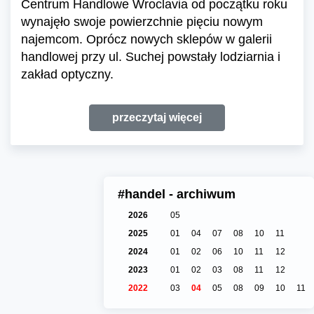
Centrum Handlowe Wroclavia od początku roku
wynajęło swoje powierzchnie pięciu nowym
najemcom. Oprócz nowych sklepów w galerii
handlowej przy ul. Suchej powstały lodziarnia i
zakład optyczny.
przeczytaj więcej
#handel - archiwum
2026
05
2025
01
04
07
08
10
11
2024
01
02
06
10
11
12
2023
01
02
03
08
11
12
2022
03
04
05
08
09
10
11