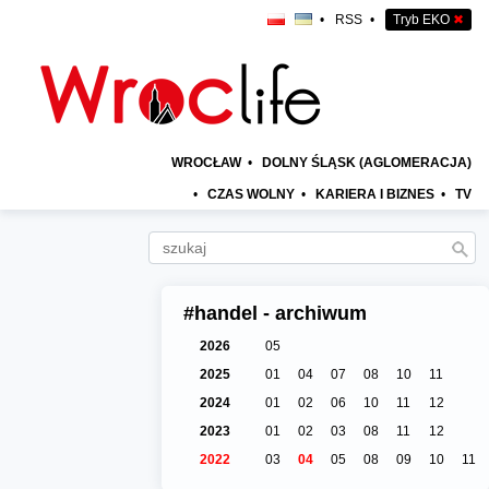
•
RSS
•
Tryb EKO
✖
WROCŁAW
•
DOLNY ŚLĄSK (AGLOMERACJA)
•
CZAS WOLNY
•
KARIERA I BIZNES
•
TV
#handel - archiwum
2026
05
2025
01
04
07
08
10
11
2024
01
02
06
10
11
12
2023
01
02
03
08
11
12
2022
03
04
05
08
09
10
11