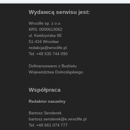
Wydawcą serwisu jest:
Wroclife sp. z o.o.
KRS: 0000613062
ul. Kwidzyńska 6E
51-416 Wrocław
redakcja@wroclife.pl
Tel:
+48 535 744 090
Dofinansowano z Budżetu
Województwa Dolnośląskiego
Współpraca
Redaktor naczelny
Bartosz Senderek
bartosz.senderek@e.wroclife.pl
Tel:
+48 661 074 777