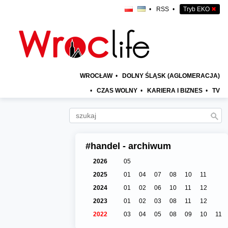
•
RSS
•
Tryb EKO
✖
WROCŁAW
•
DOLNY ŚLĄSK (AGLOMERACJA)
•
CZAS WOLNY
•
KARIERA I BIZNES
•
TV
#handel - archiwum
2026
05
2025
01
04
07
08
10
11
2024
01
02
06
10
11
12
2023
01
02
03
08
11
12
2022
03
04
05
08
09
10
11