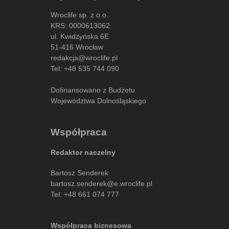
Wroclife sp. z o.o.
KRS: 0000613062
ul. Kwidzyńska 6E
51-416 Wrocław
redakcja@wroclife.pl
Tel:
+48 535 744 090
Dofinansowano z Budżetu
Województwa Dolnośląskiego
Współpraca
Redaktor naczelny
Bartosz Senderek
bartosz.senderek@e.wroclife.pl
Tel:
+48 661 074 777
Współpraca biznesowa