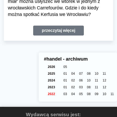
miał” można usłyszeć we wtorek w jednym z
wrocławskich Carrefourów. Gdzie i do kiedy
można spotkać Kerfusia we Wrocławiu?
przeczytaj więcej
#handel - archiwum
2026
05
2025
01
04
07
08
10
11
2024
01
02
06
10
11
12
2023
01
02
03
08
11
12
2022
03
04
05
08
09
10
11
Wydawcą serwisu jest: