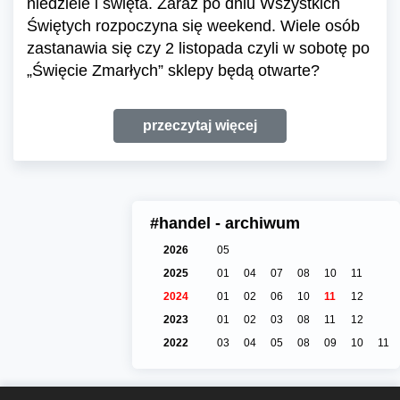
niedziele i święta. Zaraz po dniu Wszystkich
Świętych rozpoczyna się weekend. Wiele osób
zastanawia się czy 2 listopada czyli w sobotę po
„Święcie Zmarłych” sklepy będą otwarte?
przeczytaj więcej
#handel - archiwum
2026
05
2025
01
04
07
08
10
11
2024
01
02
06
10
11
12
2023
01
02
03
08
11
12
2022
03
04
05
08
09
10
11