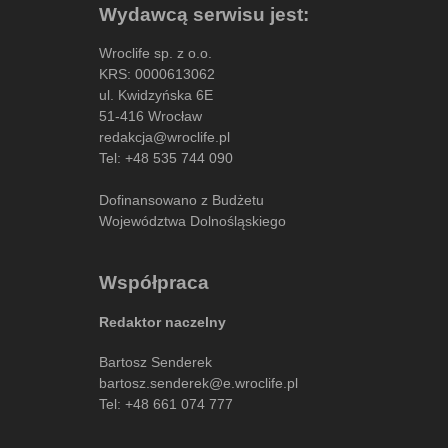
Wydawcą serwisu jest:
Wroclife sp. z o.o.
KRS: 0000613062
ul. Kwidzyńska 6E
51-416 Wrocław
redakcja@wroclife.pl
Tel:
+48 535 744 090
Dofinansowano z Budżetu
Województwa Dolnośląskiego
Współpraca
Redaktor naczelny
Bartosz Senderek
bartosz.senderek@e.wroclife.pl
Tel:
+48 661 074 777