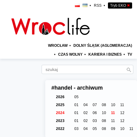
•
RSS
•
Tryb EKO
✖
WROCŁAW
•
DOLNY ŚLĄSK (AGLOMERACJA)
•
CZAS WOLNY
•
KARIERA I BIZNES
•
TV
#handel - archiwum
2026
05
2025
01
04
07
08
10
11
2024
01
02
06
10
11
12
2023
01
02
03
08
11
12
2022
03
04
05
08
09
10
11