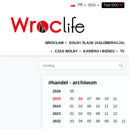
•
RSS
•
Tryb EKO
✖
WROCŁAW
•
DOLNY ŚLĄSK (AGLOMERACJA)
•
CZAS WOLNY
•
KARIERA I BIZNES
•
TV
#handel - archiwum
2026
05
2025
01
04
07
08
10
11
2024
01
02
06
10
11
12
2023
01
02
03
08
11
12
2022
03
04
05
08
09
10
11