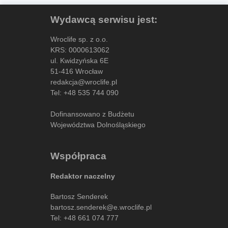
Wydawcą serwisu jest:
Wroclife sp. z o.o.
KRS: 0000613062
ul. Kwidzyńska 6E
51-416 Wrocław
redakcja@wroclife.pl
Tel:
+48 535 744 090
Dofinansowano z Budżetu
Województwa Dolnośląskiego
Współpraca
Redaktor naczelny
Bartosz Senderek
bartosz.senderek@e.wroclife.pl
Tel:
+48 661 074 777