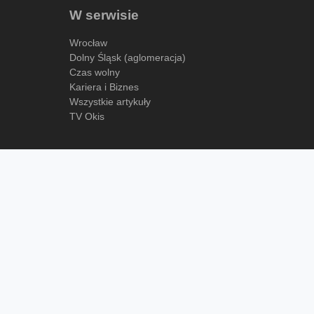
W serwisie
Wrocław
Dolny Śląsk (aglomeracja)
Czas wolny
Kariera i Biznes
Wszystkie artykuły
TV Okis