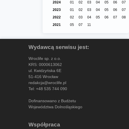
2024
01
02
03
04
05
06
07
2023
01
02
03
04
05
06
07
2022
02
03
04
05
06
07
08
2021
05
07
11
Wydawcą serwisu jest:
Wroclife sp. z o.o.
KRS: 0000613062
ul. Kwidzyńska 6E
51-416 Wrocław
redakcja@wroclife.pl
Tel:
+48 535 744 090
Dofinansowano z Budżetu
Województwa Dolnośląskiego
Współpraca