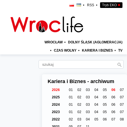
•
RSS
•
Tryb EKO
✖
WROCŁAW
•
DOLNY ŚLĄSK (AGLOMERACJA)
•
CZAS WOLNY
•
KARIERA I BIZNES
•
TV
Kariera i Biznes - archiwum
2026
01
02
03
04
05
06
07
2025
01
02
03
04
05
06
07
2024
01
02
03
04
05
06
07
2023
01
02
03
04
05
06
07
2022
02
03
04
05
06
07
08
2021
05
07
11