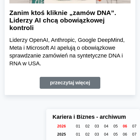
Zanim ktoś kliknie „zamów DNA”.
Liderzy AI chcą obowiązkowej
kontroli
Liderzy OpenAI, Anthropic, Google DeepMind,
Meta i Microsoft AI apelują o obowiązkowe
sprawdzanie zamówień na syntetyczne DNA i
RNA w USA.
przeczytaj więcej
Kariera i Biznes - archiwum
2026
01
02
03
04
05
06
07
2025
01
02
03
04
05
06
07