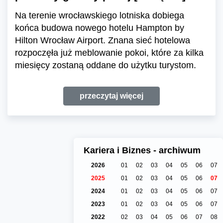
Na terenie wrocławskiego lotniska dobiega
końca budowa nowego hotelu Hampton by
Hilton Wrocław Airport. Znana sieć hotelowa
rozpoczęła już meblowanie pokoi, które za kilka
miesięcy zostaną oddane do użytku turystom.
przeczytaj więcej
Kariera i Biznes - archiwum
2026
01
02
03
04
05
06
07
2025
01
02
03
04
05
06
07
2024
01
02
03
04
05
06
07
2023
01
02
03
04
05
06
07
2022
02
03
04
05
06
07
08