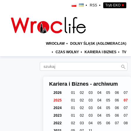
•
RSS
•
Tryb EKO
✖
WROCŁAW
•
DOLNY ŚLĄSK (AGLOMERACJA)
•
CZAS WOLNY
•
KARIERA I BIZNES
•
TV
Kariera i Biznes - archiwum
2026
01
02
03
04
05
06
07
2025
01
02
03
04
05
06
07
2024
01
02
03
04
05
06
07
2023
01
02
03
04
05
06
07
2022
02
03
04
05
06
07
08
2021
05
07
11