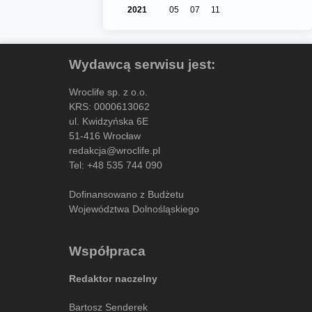
2021
05
07
11
Wydawcą serwisu jest:
Wroclife sp. z o.o.
KRS: 0000613062
ul. Kwidzyńska 6E
51-416 Wrocław
redakcja@wroclife.pl
Tel:
+48 535 744 090
Dofinansowano z Budżetu
Województwa Dolnośląskiego
Współpraca
Redaktor naczelny
Bartosz Senderek