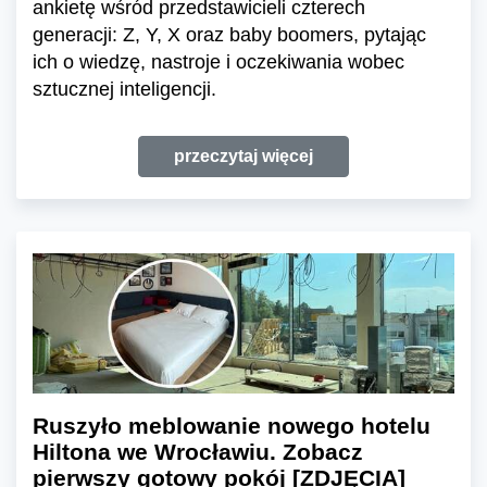
ankietę wśród przedstawicieli czterech
generacji: Z, Y, X oraz baby boomers, pytając
ich o wiedzę, nastroje i oczekiwania wobec
sztucznej inteligencji.
przeczytaj więcej
Ruszyło meblowanie nowego hotelu
Hiltona we Wrocławiu. Zobacz
pierwszy gotowy pokój [ZDJĘCIA]