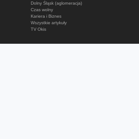
Dolny Śląsk (aglomeracja)
Czas wolny
Kariera i Biznes
Wszystkie artykuły
TV Okis