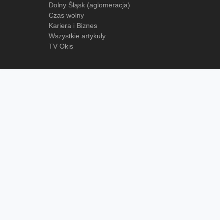
Dolny Śląsk (aglomeracja)
Czas wolny
Kariera i Biznes
Wszystkie artykuły
TV Okis