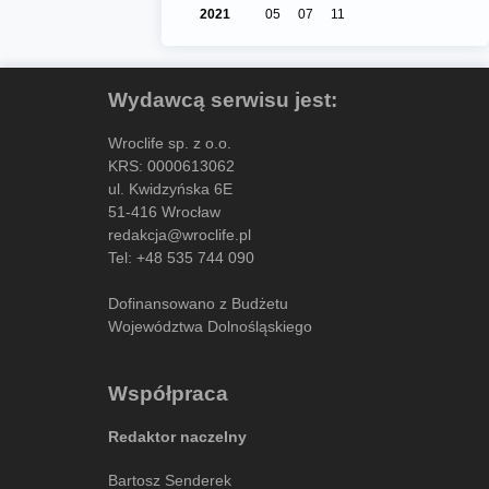
2021
05
07
11
Wydawcą serwisu jest:
Wroclife sp. z o.o.
KRS: 0000613062
ul. Kwidzyńska 6E
51-416 Wrocław
redakcja@wroclife.pl
Tel:
+48 535 744 090
Dofinansowano z Budżetu
Województwa Dolnośląskiego
Współpraca
Redaktor naczelny
Bartosz Senderek