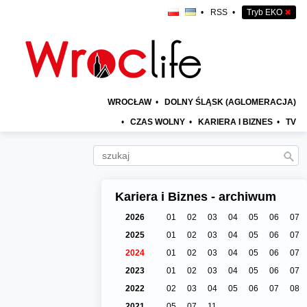
•
RSS
•
Tryb EKO
✖
WROCŁAW
•
DOLNY ŚLĄSK (AGLOMERACJA)
•
CZAS WOLNY
•
KARIERA I BIZNES
•
TV
Kariera i Biznes - archiwum
2026
01
02
03
04
05
06
07
2025
01
02
03
04
05
06
07
2024
01
02
03
04
05
06
07
2023
01
02
03
04
05
06
07
2022
02
03
04
05
06
07
08
2021
05
07
11