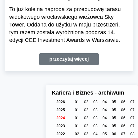
To już kolejna nagroda za przebudowę tarasu
widokowego wrocławskiego wieżowca Sky
Tower. Oddana do użytku w maju przestrzeń,
tym razem została wyróżniona podczas 14.
edycji CEE Investment Awards w Warszawie.
przeczytaj więcej
Kariera i Biznes - archiwum
2026
01
02
03
04
05
06
07
2025
01
02
03
04
05
06
07
2024
01
02
03
04
05
06
07
2023
01
02
03
04
05
06
07
2022
02
03
04
05
06
07
08