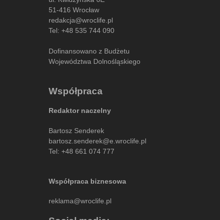
51-416 Wrocław
redakcja@wroclife.pl
Tel:
+48 535 744 090
Dofinansowano z Budżetu
Województwa Dolnośląskiego
Współpraca
Redaktor naczelny
Bartosz Senderek
bartosz.senderek@e.wroclife.pl
Tel:
+48 661 074 777
Współpraca biznesowa
reklama@wroclife.pl