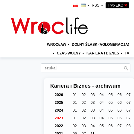
•
RSS
•
Tryb EKO
✖
WROCŁAW
•
DOLNY ŚLĄSK (AGLOMERACJA)
•
CZAS WOLNY
•
KARIERA I BIZNES
•
TV
Kariera i Biznes - archiwum
2026
01
02
03
04
05
06
07
2025
01
02
03
04
05
06
07
2024
01
02
03
04
05
06
07
2023
01
02
03
04
05
06
07
2022
02
03
04
05
06
07
08
2021
05
07
11