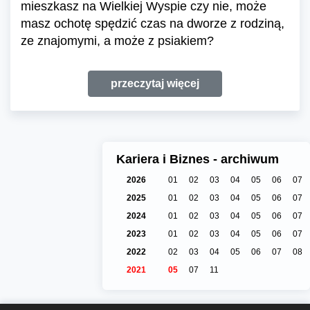
mieszkasz na Wielkiej Wyspie czy nie, może
masz ochotę spędzić czas na dworze z rodziną,
ze znajomymi, a może z psiakiem?
przeczytaj więcej
Kariera i Biznes - archiwum
2026
01
02
03
04
05
06
07
2025
01
02
03
04
05
06
07
2024
01
02
03
04
05
06
07
2023
01
02
03
04
05
06
07
2022
02
03
04
05
06
07
08
2021
05
07
11