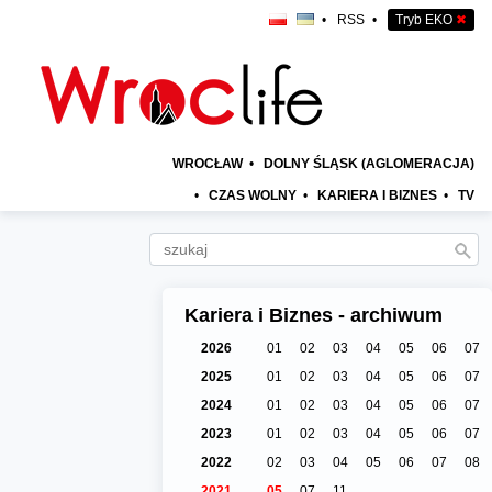
•
RSS
•
Tryb EKO
✖
WROCŁAW
•
DOLNY ŚLĄSK (AGLOMERACJA)
•
CZAS WOLNY
•
KARIERA I BIZNES
•
TV
Kariera i Biznes - archiwum
2026
01
02
03
04
05
06
07
2025
01
02
03
04
05
06
07
2024
01
02
03
04
05
06
07
2023
01
02
03
04
05
06
07
2022
02
03
04
05
06
07
08
2021
05
07
11