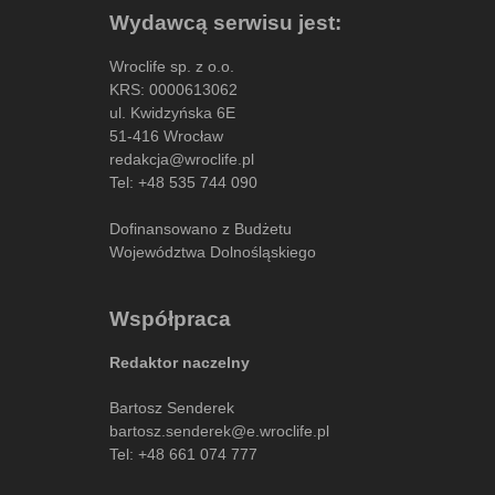
Wydawcą serwisu jest:
Wroclife sp. z o.o.
KRS: 0000613062
ul. Kwidzyńska 6E
51-416 Wrocław
redakcja@wroclife.pl
Tel:
+48 535 744 090
Dofinansowano z Budżetu
Województwa Dolnośląskiego
Współpraca
Redaktor naczelny
Bartosz Senderek
bartosz.senderek@e.wroclife.pl
Tel:
+48 661 074 777