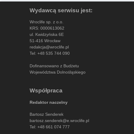
Wydawcą serwisu jest:
Wroclife sp. z o.o.
KRS: 0000613062
ul. Kwidzyńska 6E
51-416 Wrocław
redakcja@wroclife.pl
Tel:
+48 535 744 090
Dofinansowano z Budżetu
Województwa Dolnośląskiego
Współpraca
Redaktor naczelny
Bartosz Senderek
bartosz.senderek@e.wroclife.pl
Tel:
+48 661 074 777