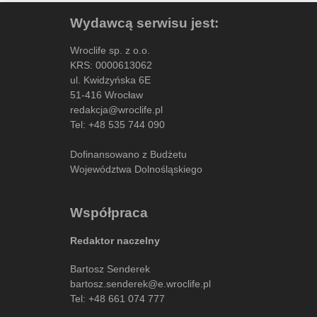
Wydawcą serwisu jest:
Wroclife sp. z o.o.
KRS: 0000613062
ul. Kwidzyńska 6E
51-416 Wrocław
redakcja@wroclife.pl
Tel:
+48 535 744 090
Dofinansowano z Budżetu
Województwa Dolnośląskiego
Współpraca
Redaktor naczelny
Bartosz Senderek
bartosz.senderek@e.wroclife.pl
Tel:
+48 661 074 777