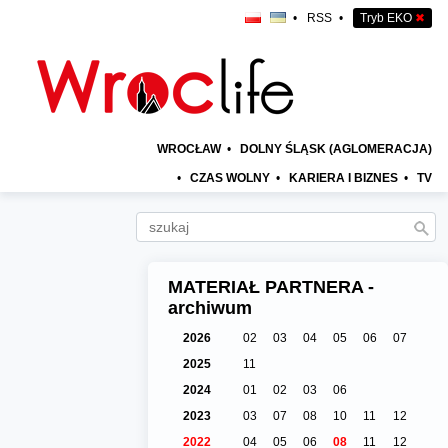
•
RSS
•
Tryb EKO
✖
WROCŁAW
•
DOLNY ŚLĄSK (AGLOMERACJA)
•
CZAS WOLNY
•
KARIERA I BIZNES
•
TV
MATERIAŁ PARTNERA -
archiwum
2026
02
03
04
05
06
07
2025
11
2024
01
02
03
06
2023
03
07
08
10
11
12
2022
04
05
06
08
11
12