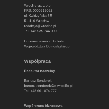
Wroclife sp. z o.o.
KRS: 0000613062
ul. Kwidzyńska 6E
51-416 Wrocław
redakcja@wroclife.pl
Tel:
+48 535 744 090
Dofinansowano z Budżetu
Województwa Dolnośląskiego
Współpraca
Redaktor naczelny
Bartosz Senderek
bartosz.senderek@e.wroclife.pl
Tel:
+48 661 074 777
Współpraca biznesowa