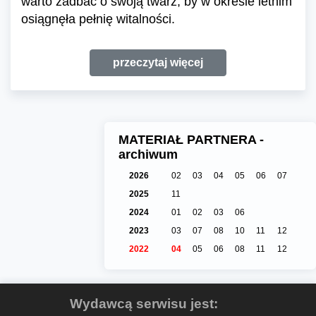
warto zadbać o swoją twarz, by w okresie letnim
osiągnęła pełnię witalności.
przeczytaj więcej
MATERIAŁ PARTNERA -
archiwum
2026
02
03
04
05
06
07
2025
11
2024
01
02
03
06
2023
03
07
08
10
11
12
2022
04
05
06
08
11
12
Wydawcą serwisu jest: