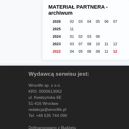
MATERIAŁ PARTNERA -
archiwum
2026
02
03
04
05
06
07
2025
11
2024
01
02
03
06
2023
03
07
08
10
11
12
2022
04
05
06
08
11
12
Wydawcą serwisu jest:
Wroclife sp. z o.o.
KRS: 0000613062
ul. Kwidzyńska 6E
51-416 Wrocław
redakcja@wroclife.pl
Tel:
+48 535 744 090
Dofinansowano z Budżetu