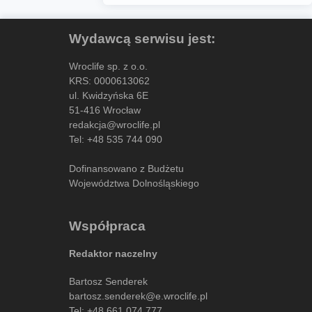
Wydawcą serwisu jest:
Wroclife sp. z o.o.
KRS: 0000613062
ul. Kwidzyńska 6E
51-416 Wrocław
redakcja@wroclife.pl
Tel:
+48 535 744 090
Dofinansowano z Budżetu
Województwa Dolnośląskiego
Współpraca
Redaktor naczelny
Bartosz Senderek
bartosz.senderek@e.wroclife.pl
Tel:
+48 661 074 777