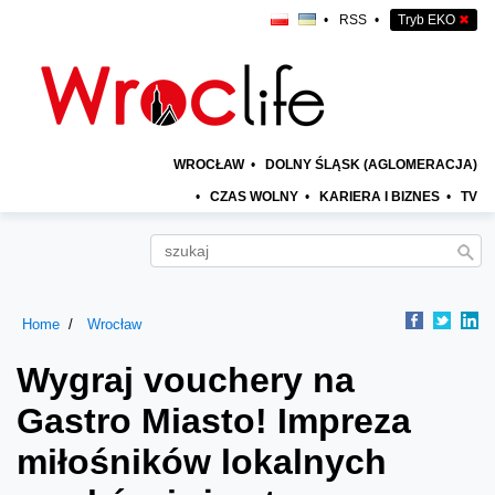
•
RSS
•
Tryb EKO
✖
WROCŁAW
•
DOLNY ŚLĄSK (AGLOMERACJA)
•
CZAS WOLNY
•
KARIERA I BIZNES
•
TV
Home
Wrocław
Wygraj vouchery na
Gastro Miasto! Impreza
miłośników lokalnych