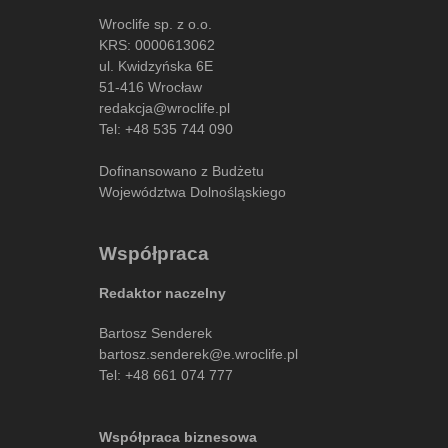
Wroclife sp. z o.o.
KRS: 0000613062
ul. Kwidzyńska 6E
51-416 Wrocław
redakcja@wroclife.pl
Tel:
+48 535 744 090
Dofinansowano z Budżetu
Województwa Dolnośląskiego
Współpraca
Redaktor naczelny
Bartosz Senderek
bartosz.senderek@e.wroclife.pl
Tel:
+48 661 074 777
Współpraca biznesowa