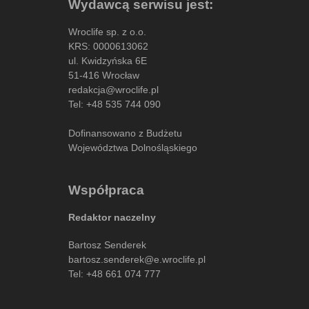
Wydawcą serwisu jest:
Wroclife sp. z o.o.
KRS: 0000613062
ul. Kwidzyńska 6E
51-416 Wrocław
redakcja@wroclife.pl
Tel:
+48 535 744 090
Dofinansowano z Budżetu
Województwa Dolnośląskiego
Współpraca
Redaktor naczelny
Bartosz Senderek
bartosz.senderek@e.wroclife.pl
Tel:
+48 661 074 777