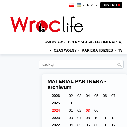
•
RSS
•
Tryb EKO
✖
WROCŁAW
•
DOLNY ŚLĄSK (AGLOMERACJA)
•
CZAS WOLNY
•
KARIERA I BIZNES
•
TV
MATERIAŁ PARTNERA -
archiwum
2026
02
03
04
05
06
07
2025
11
2024
01
02
03
06
2023
03
07
08
10
11
12
2022
04
05
06
08
11
12