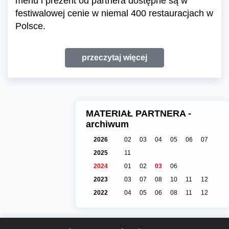
menu i prezent od partnera dostępne są w
festiwalowej cenie w niemal 400 restauracjach w
Polsce.
przeczytaj więcej
MATERIAŁ PARTNERA -
archiwum
2026
02
03
04
05
06
07
2025
11
2024
01
02
03
06
2023
03
07
08
10
11
12
2022
04
05
06
08
11
12