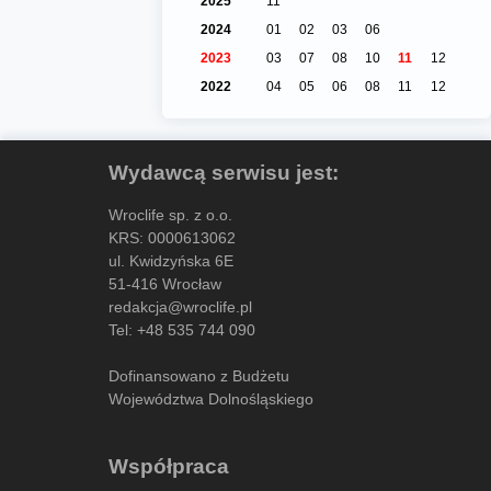
2025
11
2024
01
02
03
06
2023
03
07
08
10
11
12
2022
04
05
06
08
11
12
Wydawcą serwisu jest:
Wroclife sp. z o.o.
KRS: 0000613062
ul. Kwidzyńska 6E
51-416 Wrocław
redakcja@wroclife.pl
Tel:
+48 535 744 090
Dofinansowano z Budżetu
Województwa Dolnośląskiego
Współpraca