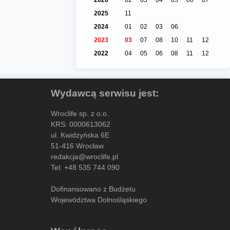
2025
11
2024
01
02
03
06
2023
03
07
08
10
11
12
2022
04
05
06
08
11
12
Wydawcą serwisu jest:
Wroclife sp. z o.o.
KRS: 0000613062
ul. Kwidzyńska 6E
51-416 Wrocław
redakcja@wroclife.pl
Tel:
+48 535 744 090
Dofinansowano z Budżetu
Województwa Dolnośląskiego