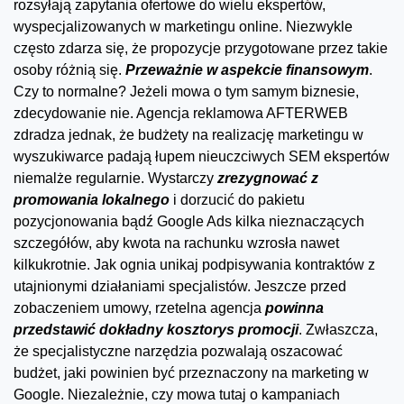
rozsyłają zapytania ofertowe do wielu ekspertów,
wyspecjalizowanych w marketingu online. Niezwykle
często zdarza się, że propozycje przygotowane przez takie
osoby różnią się.
Przeważnie w aspekcie finansowym
.
Czy to normalne? Jeżeli mowa o tym samym biznesie,
zdecydowanie nie. Agencja reklamowa AFTERWEB
zdradza jednak, że budżety na realizację marketingu w
wyszukiwarce padają łupem nieuczciwych SEM ekspertów
niemalże regularnie. Wystarczy
zrezygnować z
promowania lokalnego
i dorzucić do pakietu
pozycjonowania bądź Google Ads kilka nieznaczących
szczegółów, aby kwota na rachunku wzrosła nawet
kilkukrotnie. Jak ognia unikaj podpisywania kontraktów z
utajnionymi działaniami specjalistów. Jeszcze przed
zobaczeniem umowy, rzetelna agencja
powinna
przedstawić dokładny kosztorys promocji
. Zwłaszcza,
że specjalistyczne narzędzia pozwalają oszacować
budżet, jaki powinien być przeznaczony na marketing w
Google. Niezależnie, czy mowa tutaj o kampaniach