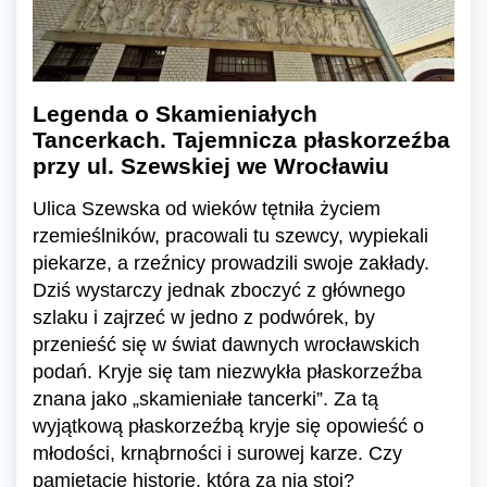
Legenda o Skamieniałych
Tancerkach. Tajemnicza płaskorzeźba
przy ul. Szewskiej we Wrocławiu
Ulica Szewska od wieków tętniła życiem
rzemieślników, pracowali tu szewcy, wypiekali
piekarze, a rzeźnicy prowadzili swoje zakłady.
Dziś wystarczy jednak zboczyć z głównego
szlaku i zajrzeć w jedno z podwórek, by
przenieść się w świat dawnych wrocławskich
podań. Kryje się tam niezwykła płaskorzeźba
znana jako „skamieniałe tancerki”. Za tą
wyjątkową płaskorzeźbą kryje się opowieść o
młodości, krnąbrności i surowej karze. Czy
pamiętacie historię, która za nią stoi?