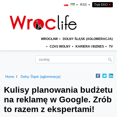
•
RSS
•
Tryb EKO
✖
WROCŁAW
•
DOLNY ŚLĄSK (AGLOMERACJA)
•
CZAS WOLNY
•
KARIERA I BIZNES
•
TV
Home
Dolny Śląsk (aglomeracja)
Kulisy planowania budżetu
na reklamę w Google. Zrób
to razem z ekspertami!