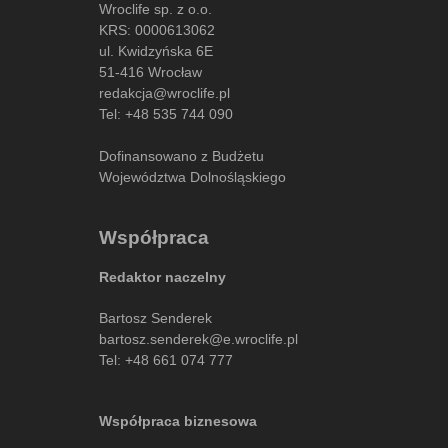
Wroclife sp. z o.o.
KRS: 0000613062
ul. Kwidzyńska 6E
51-416 Wrocław
redakcja@wroclife.pl
Tel:
+48 535 744 090
Dofinansowano z Budżetu
Województwa Dolnośląskiego
Współpraca
Redaktor naczelny
Bartosz Senderek
bartosz.senderek@e.wroclife.pl
Tel:
+48 661 074 777
Współpraca biznesowa