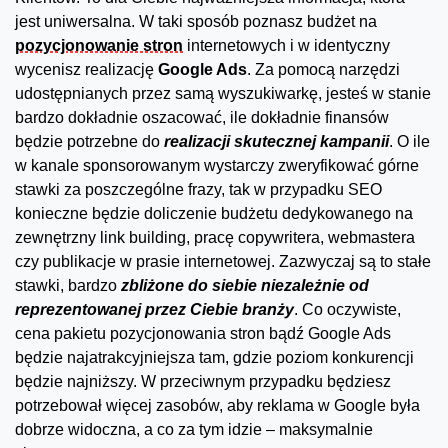
jest uniwersalna. W taki sposób poznasz budżet na
pozycjonowanie stron
internetowych i w identyczny
wycenisz realizację
Google Ads
. Za pomocą narzędzi
udostępnianych przez samą wyszukiwarkę, jesteś w stanie
bardzo dokładnie oszacować, ile dokładnie finansów
będzie potrzebne do
realizacji skutecznej kampanii
. O ile
w kanale sponsorowanym wystarczy zweryfikować górne
stawki za poszczególne frazy, tak w przypadku SEO
konieczne będzie doliczenie budżetu dedykowanego na
zewnętrzny link building, pracę copywritera, webmastera
czy publikacje w prasie internetowej. Zazwyczaj są to stałe
stawki, bardzo
zbliżone do siebie niezależnie od
reprezentowanej przez Ciebie branży
. Co oczywiste,
cena pakietu pozycjonowania stron bądź Google Ads
będzie najatrakcyjniejsza tam, gdzie poziom konkurencji
będzie najniższy. W przeciwnym przypadku będziesz
potrzebował więcej zasobów, aby reklama w Google była
dobrze widoczna, a co za tym idzie – maksymalnie