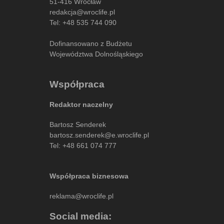
51-416 Wrocław
redakcja@wroclife.pl
Tel:
+48 535 744 090
Dofinansowano z Budżetu
Województwa Dolnośląskiego
Współpraca
Redaktor naczelny
Bartosz Senderek
bartosz.senderek@e.wroclife.pl
Tel:
+48 661 074 777
Współpraca biznesowa
reklama@wroclife.pl
Social media: