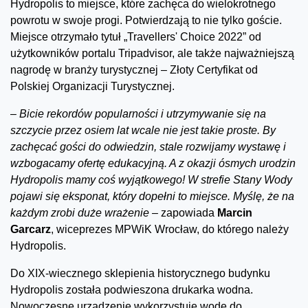
Hydropolis to miejsce, które zachęca do wielokrotnego
powrotu w swoje progi. Potwierdzają to nie tylko goście.
Miejsce otrzymało tytuł „Travellers' Choice 2022” od
użytkowników portalu Tripadvisor, ale także najważniejszą
nagrodę w branży turystycznej – Złoty Certyfikat od
Polskiej Organizacji Turystycznej.
–
Bicie rekordów popularności i utrzymywanie się na
szczycie przez osiem lat wcale nie jest takie proste. By
zachęcać gości do odwiedzin, stale rozwijamy wystawę i
wzbogacamy ofertę edukacyjną. A z okazji ósmych urodzin
Hydropolis mamy coś wyjątkowego! W strefie Stany Wody
pojawi się eksponat, który dopełni to miejsce. Myślę, że na
każdym zrobi duże wrażenie
– zapowiada
Marcin
Garcarz
, wiceprezes MPWiK Wrocław, do którego należy
Hydropolis.
Do XIX-wiecznego sklepienia historycznego budynku
Hydropolis została podwieszona drukarka wodna.
Nowoczesne urządzenie wykorzystuje wodę do