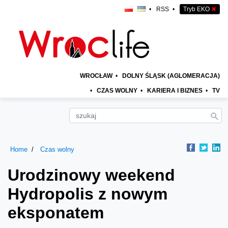
•
RSS
•
Tryb EKO
✖
WROCŁAW
•
DOLNY ŚLĄSK (AGLOMERACJA)
•
CZAS WOLNY
•
KARIERA I BIZNES
•
TV
Home
Czas wolny
Urodzinowy weekend
Hydropolis z nowym
eksponatem