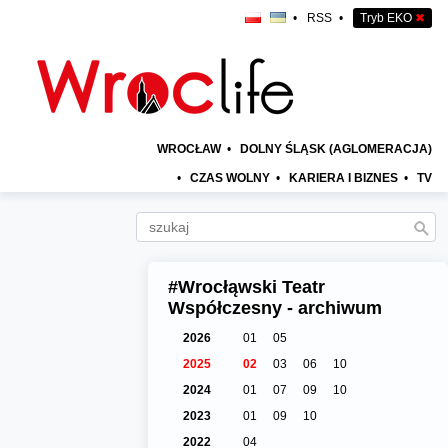
•
RSS
•
Tryb EKO
✖
WROCŁAW
•
DOLNY ŚLĄSK (AGLOMERACJA)
•
CZAS WOLNY
•
KARIERA I BIZNES
•
TV
#Wrocłąwski Teatr
Współczesny - archiwum
2026
01
05
2025
02
03
06
10
2024
01
07
09
10
2023
01
09
10
2022
04