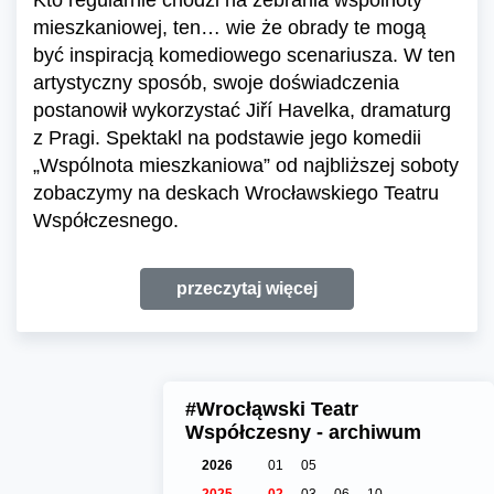
mieszkaniowej, ten… wie że obrady te mogą
być inspiracją komediowego scenariusza. W ten
artystyczny sposób, swoje doświadczenia
postanowił wykorzystać Jiří Havelka, dramaturg
z Pragi. Spektakl na podstawie jego komedii
„Wspólnota mieszkaniowa” od najbliższej soboty
zobaczymy na deskach Wrocławskiego Teatru
Współczesnego.
przeczytaj więcej
#Wrocłąwski Teatr
Współczesny - archiwum
2026
01
05
2025
02
03
06
10