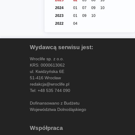
2024
01
07
09
10
2023
01
09
10
2022
04
Wydawcą serwisu jest:
Wroclife sp. z o.o.
KRS: 0000613062
ul. Kwidzyńska 6E
51-416 Wrocław
redakcja@wroclife.pl
Tel:
+48 535 744 090
Dofinansowano z Budżetu
Województwa Dolnośląskiego
Współpraca