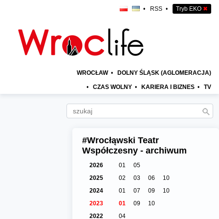
•
RSS
•
Tryb EKO
✖
WROCŁAW
•
DOLNY ŚLĄSK (AGLOMERACJA)
•
CZAS WOLNY
•
KARIERA I BIZNES
•
TV
#Wrocłąwski Teatr
Współczesny - archiwum
2026
01
05
2025
02
03
06
10
2024
01
07
09
10
2023
01
09
10
2022
04