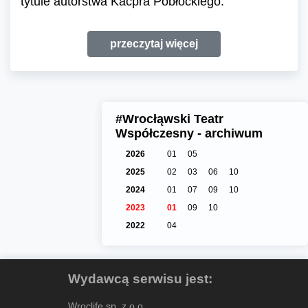
tytule autorstwa Kacpra Pobłockiego.
przeczytaj więcej
#Wrocłąwski Teatr
Współczesny - archiwum
2026
01
05
2025
02
03
06
10
2024
01
07
09
10
2023
01
09
10
2022
04
Wydawcą serwisu jest:
Wroclife sp. z o.o.