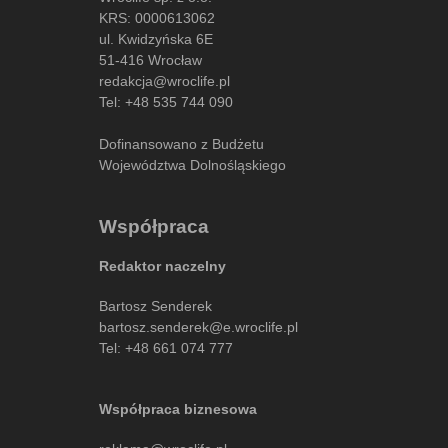
KRS: 0000613062
ul. Kwidzyńska 6E
51-416 Wrocław
redakcja@wroclife.pl
Tel:
+48 535 744 090
Dofinansowano z Budżetu
Województwa Dolnośląskiego
Współpraca
Redaktor naczelny
Bartosz Senderek
bartosz.senderek@e.wroclife.pl
Tel:
+48 661 074 777
Współpraca biznesowa