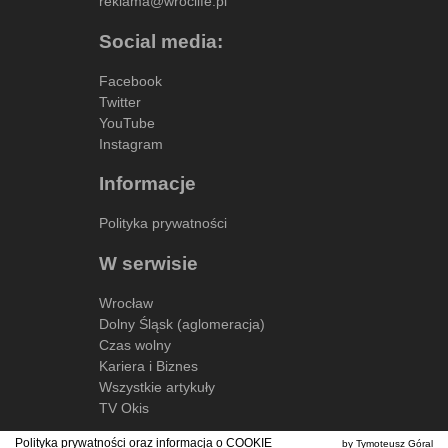
reklama@wroclife.pl
Social media:
Facebook
Twitter
YouTube
Instagram
Informacje
Polityka prywatności
W serwisie
Wrocław
Dolny Śląsk (aglomeracja)
Czas wolny
Kariera i Biznes
Wszystkie artykuły
TV Okis
Polityka prywatności oraz informacja o
COOKIE
by Tymoteusz Góral