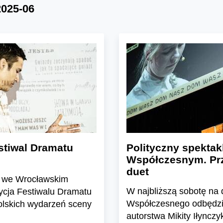
2025-06
stiwal Dramatu
Polityczny spekta
Współczesnym. Prz
duet
) we Wrocławskim
W najbliższą sobotę na
ycja Festiwalu Dramatu
Współczesnego odbędzie
polskich wydarzeń sceny
autorstwa Mikity Iłyncz