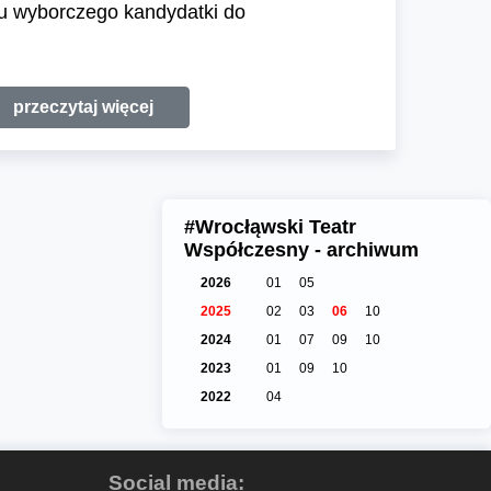
otu wyborczego kandydatki do
przeczytaj więcej
#Wrocłąwski Teatr
Współczesny - archiwum
2026
01
05
2025
02
03
06
10
2024
01
07
09
10
2023
01
09
10
2022
04
Social media: