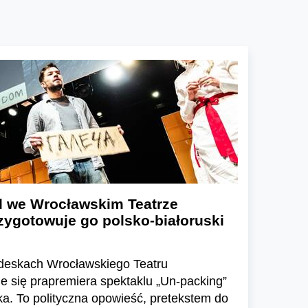
kl we Wrocławskim Teatrze
ygotowuje go polsko-białoruski
 deskach Wrocławskiego Teatru
 się prapremiera spektaklu „Un-packing”
yka. To polityczna opowieść, pretekstem do