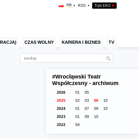
•
RSS
•
Tryb EKO
✖
RACJA)
CZAS WOLNY
KARIERA I BIZNES
TV
#Wrocłąwski Teatr
Współczesny - archiwum
2026
01
05
2025
02
03
06
10
2024
01
07
09
10
2023
01
09
10
2022
04