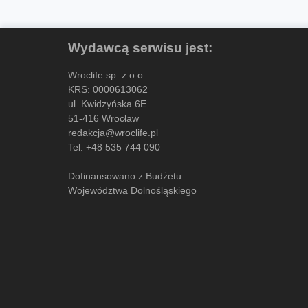
Wydawcą serwisu jest:
Wroclife sp. z o.o.
KRS: 0000613062
ul. Kwidzyńska 6E
51-416 Wrocław
redakcja@wroclife.pl
Tel:
+48 535 744 090
Dofinansowano z Budżetu
Województwa Dolnośląskiego