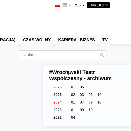
•
RSS
•
Tryb EKO
✖
RACJA)
CZAS WOLNY
KARIERA I BIZNES
TV
#Wrocłąwski Teatr
Współczesny - archiwum
2026
01
05
2025
02
03
06
10
2024
01
07
09
10
2023
01
09
10
2022
04