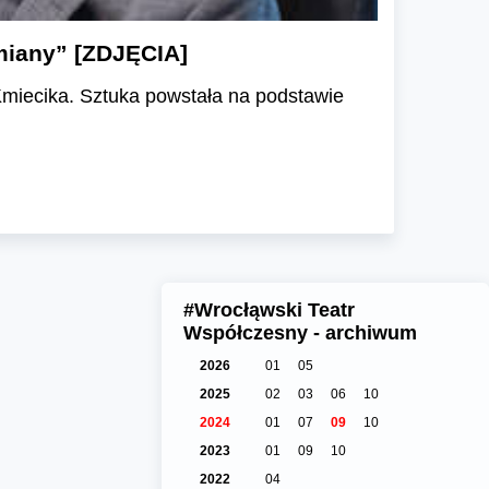
miany” [ZDJĘCIA]
Kmiecika. Sztuka powstała na podstawie
#Wrocłąwski Teatr
Współczesny - archiwum
2026
01
05
2025
02
03
06
10
2024
01
07
09
10
2023
01
09
10
2022
04