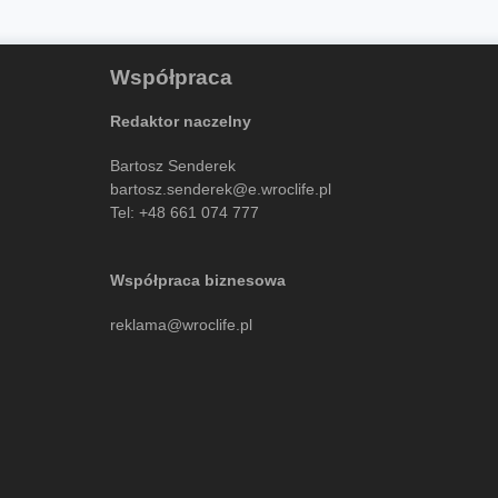
Współpraca
Redaktor naczelny
Bartosz Senderek
bartosz.senderek@e.wroclife.pl
Tel:
+48 661 074 777
Współpraca biznesowa
reklama@wroclife.pl