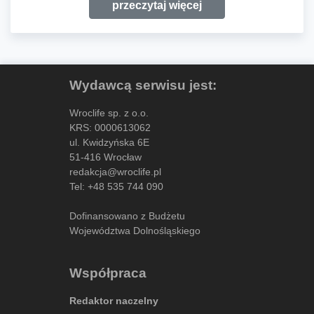
przeczytaj więcej
Wydawcą serwisu jest:
Wroclife sp. z o.o.
KRS: 0000613062
ul. Kwidzyńska 6E
51-416 Wrocław
redakcja@wroclife.pl
Tel:
+48 535 744 090
Dofinansowano z Budżetu
Województwa Dolnośląskiego
Współpraca
Redaktor naczelny