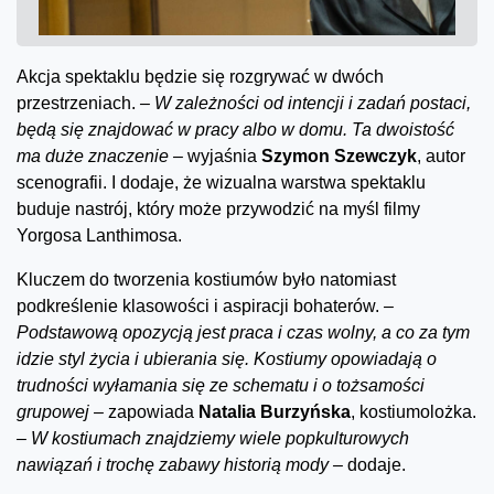
Akcja spektaklu będzie się rozgrywać w dwóch
przestrzeniach.
– W zależności od intencji i zadań postaci,
będą się znajdować w pracy albo w domu. Ta dwoistość
ma duże znaczenie –
wyjaśnia
Szymon Szewczyk
, autor
scenografii. I dodaje, że wizualna warstwa spektaklu
buduje nastrój, który może przywodzić na myśl filmy
Yorgosa Lanthimosa.
Kluczem do tworzenia kostiumów było natomiast
podkreślenie klasowości i aspiracji bohaterów.
–
Podstawową opozycją jest praca i czas wolny, a co za tym
idzie styl życia i ubierania się. Kostiumy opowiadają o
trudności wyłamania się ze schematu i o tożsamości
grupowej –
zapowiada
Natalia Burzyńska
, kostiumolożka.
– W kostiumach znajdziemy wiele popkulturowych
nawiązań i trochę zabawy historią mody –
dodaje.