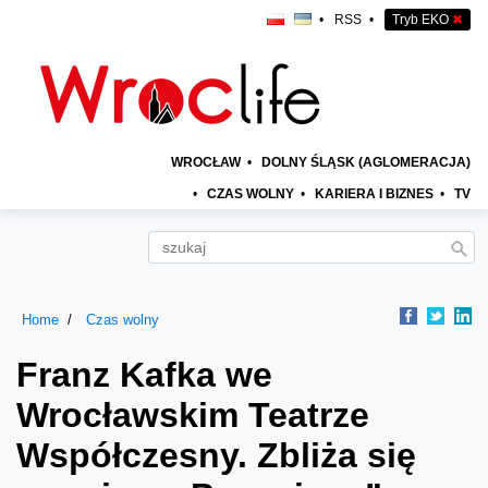
•
RSS
•
Tryb EKO
✖
WROCŁAW
•
DOLNY ŚLĄSK (AGLOMERACJA)
•
CZAS WOLNY
•
KARIERA I BIZNES
•
TV
Home
Czas wolny
Franz Kafka we
Wrocławskim Teatrze
Współczesny. Zbliża się