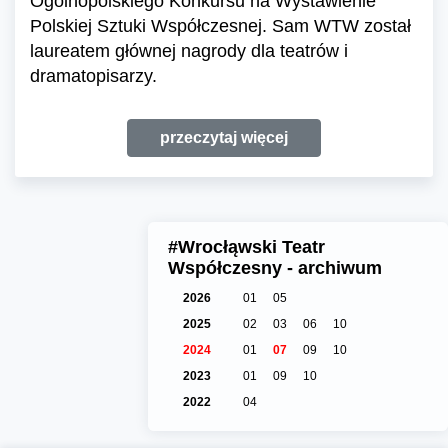
Ogólnopolskiego Konkursu na Wystawienie
Polskiej Sztuki Współczesnej. Sam WTW został
laureatem głównej nagrody dla teatrów i
dramatopisarzy.
przeczytaj więcej
#Wrocłąwski Teatr
Współczesny - archiwum
2026
01
05
2025
02
03
06
10
2024
01
07
09
10
2023
01
09
10
2022
04