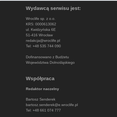
Wydawcą serwisu jest:
Wroclife sp. z o.o.
KRS: 0000613062
ul. Kwidzyńska 6E
51-416 Wrocław
redakcja@wroclife.pl
Tel:
+48 535 744 090
Dofinansowano z Budżetu
Województwa Dolnośląskiego
Współpraca
Redaktor naczelny
Bartosz Senderek
bartosz.senderek@e.wroclife.pl
Tel:
+48 661 074 777