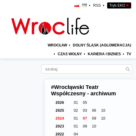
•
RSS
•
Tryb EKO
✖
WROCŁAW
•
DOLNY ŚLĄSK (AGLOMERACJA)
•
CZAS WOLNY
•
KARIERA I BIZNES
•
TV
#Wrocłąwski Teatr
Współczesny - archiwum
2026
01
05
2025
02
03
06
10
2024
01
07
09
10
2023
01
09
10
2022
04